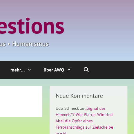
estions
smus • Humanismus
mehr…
über AWQ
Neue Kommentare
Udo Schneck
zu
„Signal des
Himmels“? Wie Pfarrer Winfried
Abel die Opfer eines
Terroranschlags zur Zielscheibe
macht