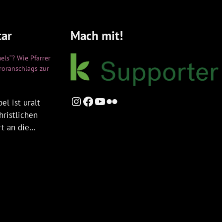
ar
Mach mit!
els“? Wie Pfarrer
rroranschlags zur
Instagram
Facebook
YouTube
Flickr
el ist uralt
hristlichen
rt an die…