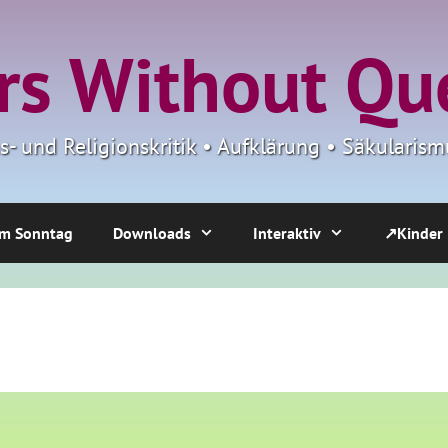
s Without Qu
ns- und Religionskritik • Aufklärung • Säkulari
m Sonntag
Downloads
Interaktiv
↗Kinder