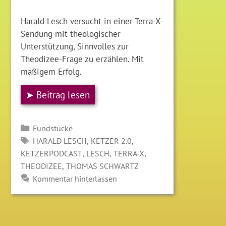
Harald Lesch versucht in einer Terra-X-
Sendung mit theologischer
Unterstützung, Sinnvolles zur
Theodizee-Frage zu erzählen. Mit
mäßigem Erfolg.
➤ Beitrag lesen
Kategorien
Fundstücke
SCHLAGWÖRTER
,
,
HARALD LESCH
KETZER 2.0
,
,
,
KETZERPODCAST
LESCH
TERRA-X
,
THEODIZEE
THOMAS SCHWARTZ
Kommentar hinterlassen