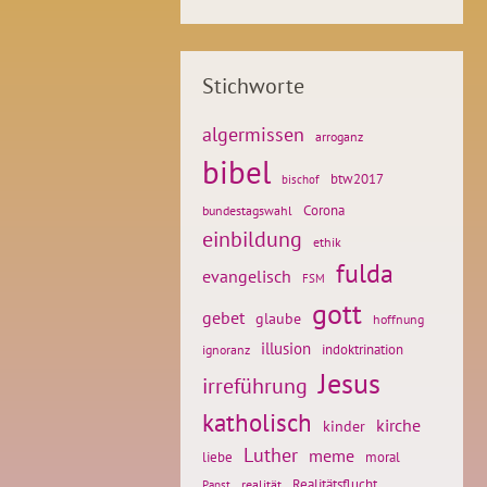
Stichworte
algermissen
arroganz
bibel
btw2017
bischof
Corona
bundestagswahl
einbildung
ethik
fulda
evangelisch
FSM
gott
gebet
glaube
hoffnung
illusion
ignoranz
indoktrination
Jesus
irreführung
katholisch
kirche
kinder
Luther
meme
liebe
moral
Realitätsflucht
realität
Papst