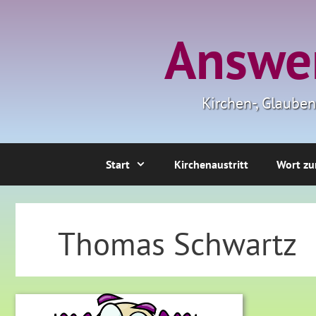
Zum
Inhalt
Answer
springen
Kirchen-, Glaube
Start
Kirchenaustritt
Wort zu
Thomas Schwartz