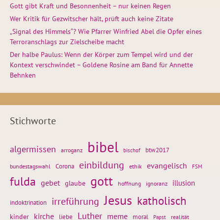
Gott gibt Kraft und Besonnenheit – nur keinen Regen
Wer Kritik für Gezwitscher hält, prüft auch keine Zitate
„Signal des Himmels“? Wie Pfarrer Winfried Abel die Opfer eines
Terroranschlags zur Zielscheibe macht
Der halbe Paulus: Wenn der Körper zum Tempel wird und der
Kontext verschwindet – Goldene Rosine am Band für Annette
Behnken
Stichworte
bibel
algermissen
btw2017
arroganz
bischof
einbildung
evangelisch
Corona
ethik
bundestagswahl
FSM
gott
fulda
gebet
glaube
illusion
hoffnung
ignoranz
Jesus
katholisch
irreführung
indoktrination
Luther
kirche
meme
kinder
liebe
moral
realität
Papst