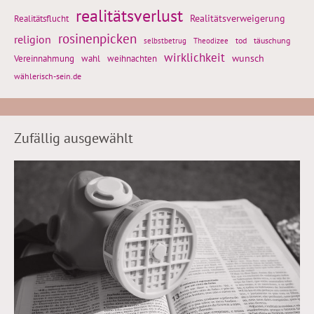
realitätsverlust
Realitätsflucht
Realitätsverweigerung
rosinenpicken
religion
tod
täuschung
selbstbetrug
Theodizee
wirklichkeit
wunsch
weihnachten
Vereinnahmung
wahl
wählerisch-sein.de
Zufällig ausgewählt