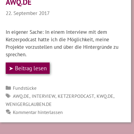
AWQ.DE
22. September 2017
In eigener Sache: In einem Interview mit dem
Ketzerpodcast hatte ich die Möglichkeit, meine
Projekte vorzustellen und über die Hintergründe zu
sprechen.
➤ Beitrag lesen
Kategorien
Fundstücke
SCHLAGWÖRTER
,
,
,
,
AWQ.DE
INTERVIEW
KETZERPODCAST
KWQ.DE
WENIGERGLAUBEN.DE
Kommentar hinterlassen