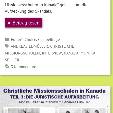
Missionarsschulen in Kanada“ geht es um die
Aufdeckung des Skandals.
➤ Beitrag lesen
Kategorien
,
Editor's Choice
Gastbeiträge
SCHLAGWÖRTER
,
ANDREAS EDMÜLLER
CHRISTLICHE
,
,
,
MISSIONSSCHULEN
INTERVIEW
KANADA
MONIKA
SEILLER
3 Kommentare