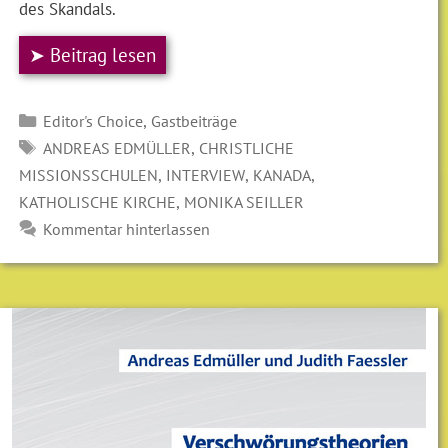
des Skandals.
➤ Beitrag lesen
Kategorien
,
Editor's Choice
Gastbeiträge
SCHLAGWÖRTER
,
ANDREAS EDMÜLLER
CHRISTLICHE
,
,
,
MISSIONSSCHULEN
INTERVIEW
KANADA
,
KATHOLISCHE KIRCHE
MONIKA SEILLER
Kommentar hinterlassen