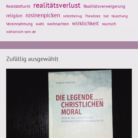
realitätsverlust
Realitätsflucht
Realitätsverweigerung
rosinenpicken
religion
tod
täuschung
selbstbetrug
Theodizee
wirklichkeit
wunsch
Vereinnahmung
weihnachten
wahl
wählerisch-sein.de
Zufällig ausgewählt