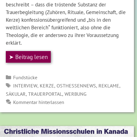
beschreibt – dass die tröstende Substanz der
Trauerbegleitung (Zuhören, Rituale, Gemeinschaft, die
Kerze) konfessionsübergreifend und „bis in den
weltlichen Bereich“ funktioniert, also ohne die
Theologie, die er anderswo zu ihrer Voraussetzung
erklärt.
➤ Beitrag lesen
Kategorien
Fundstücke
SCHLAGWÖRTER
,
,
,
,
INTERVIEW
KERZE
OSTHESSENNEWS
REKLAME
,
,
SÄKULAR
TRAUERPORTAL
WERBUNG
Kommentar hinterlassen