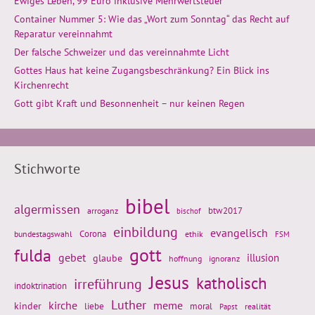
Ewiges Leben, 99 Euro inklusive Mehrwertsteuer
Container Nummer 5: Wie das „Wort zum Sonntag“ das Recht auf
Reparatur vereinnahmt
Der falsche Schweizer und das vereinnahmte Licht
Gottes Haus hat keine Zugangsbeschränkung? Ein Blick ins
Kirchenrecht
Gott gibt Kraft und Besonnenheit – nur keinen Regen
Stichworte
bibel
algermissen
btw2017
arroganz
bischof
einbildung
evangelisch
Corona
ethik
bundestagswahl
FSM
gott
fulda
gebet
glaube
illusion
hoffnung
ignoranz
Jesus
katholisch
irreführung
indoktrination
Luther
kirche
meme
kinder
liebe
moral
realität
Papst