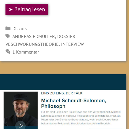
➤ Beitrag lesen
Kategorien
Diskurs
SCHLAGWÖRTER
,
ANDREAS EDMÜLLER
DOSSIER
,
VESCHWÖRUNGSTHEORIE
INTERVIEW
1 Kommentar