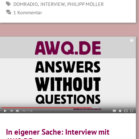
SCHLAGWÖRTER
,
,
DOMRADIO
INTERVIEW
PHILIPP MÖLLER
1 Kommentar
In eigener Sache: Interview mit