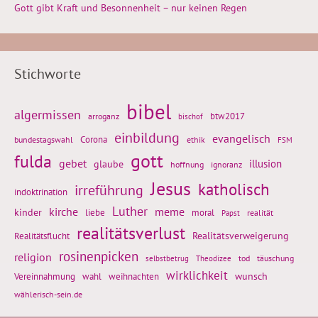
Gott gibt Kraft und Besonnenheit – nur keinen Regen
Stichworte
bibel
algermissen
btw2017
arroganz
bischof
einbildung
evangelisch
Corona
ethik
bundestagswahl
FSM
gott
fulda
gebet
glaube
illusion
hoffnung
ignoranz
Jesus
katholisch
irreführung
indoktrination
Luther
kirche
meme
kinder
liebe
moral
realität
Papst
realitätsverlust
Realitätsflucht
Realitätsverweigerung
rosinenpicken
religion
tod
täuschung
selbstbetrug
Theodizee
wirklichkeit
wunsch
Vereinnahmung
weihnachten
wahl
wählerisch-sein.de