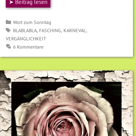
➤ Beitrag lesen
Kategorien
Wort zum Sonntag
SCHLAGWÖRTER
,
,
,
BLABLABLA
FASCHING
KARNEVAL
VERGÄNGLICHKEIT
6 Kommentare