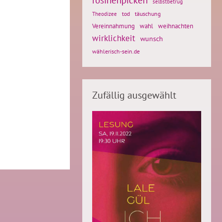
selbstbetrug
tod
täuschung
Theodizee
Vereinnahmung
weihnachten
wahl
wirklichkeit
wunsch
wählerisch-sein.de
Zufällig ausgewählt