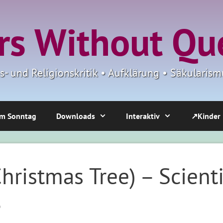
s Without Qu
ns- und Religionskritik • Aufklärung • Säkulari
m Sonntag
Downloads
Interaktiv
↗Kinder
ristmas Tree) – Scienti
8