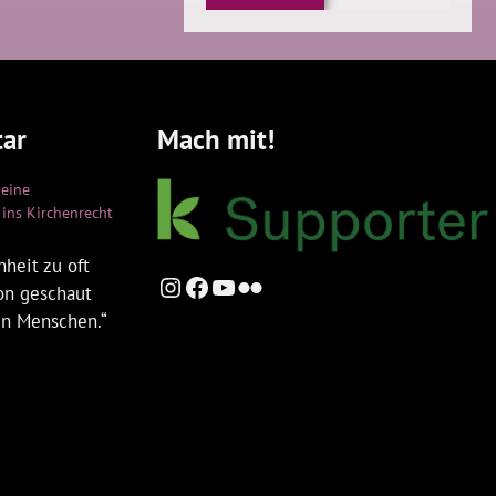
ar
Mach mit!
keine
ins Kirchenrecht
heit zu oft
Instagram
Facebook
YouTube
Flickr
ion geschaut
en Menschen.“