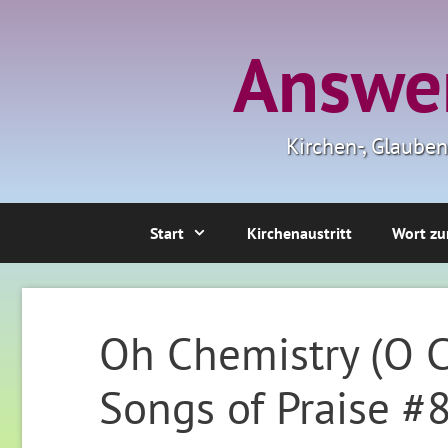
Zum
Inhalt
Answer
springen
Kirchen-, Glaube
Start
Kirchenaustritt
Wort zu
Oh Chemistry (O Ch
Songs of Praise #