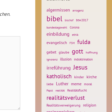
algermissen
arroganz
chen.
bibel
btw2017
bischof
Corona
bundestagswahl
einbildung
ethik
fulda
evangelisch
FSM
gott
gebet
glaube
hoffnung
illusion
ignoranz
indoktrination
Jesus
irreführung
katholisch
kirche
kinder
Luther
meme
liebe
moral
Realitätsflucht
realität
Papst
realitätsverlust
religion
Realitätsverweigerung
rosinenpicken