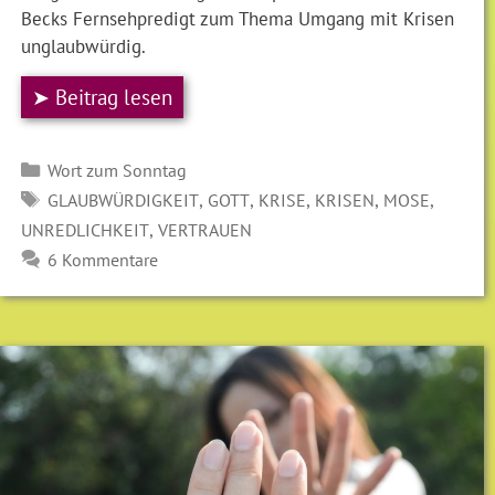
Becks Fernsehpredigt zum Thema Umgang mit Krisen
unglaubwürdig.
➤ Beitrag lesen
Kategorien
Wort zum Sonntag
SCHLAGWÖRTER
,
,
,
,
,
GLAUBWÜRDIGKEIT
GOTT
KRISE
KRISEN
MOSE
,
UNREDLICHKEIT
VERTRAUEN
6 Kommentare