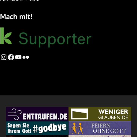
Mach mit!
Instagram
Facebook
YouTube
Flickr