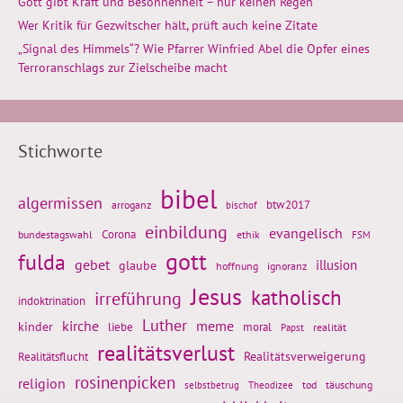
Gott gibt Kraft und Besonnenheit – nur keinen Regen
Wer Kritik für Gezwitscher hält, prüft auch keine Zitate
„Signal des Himmels“? Wie Pfarrer Winfried Abel die Opfer eines
Terroranschlags zur Zielscheibe macht
Stichworte
bibel
algermissen
btw2017
arroganz
bischof
einbildung
evangelisch
Corona
ethik
bundestagswahl
FSM
gott
fulda
gebet
glaube
illusion
hoffnung
ignoranz
Jesus
katholisch
irreführung
indoktrination
Luther
kirche
meme
kinder
liebe
moral
realität
Papst
realitätsverlust
Realitätsflucht
Realitätsverweigerung
rosinenpicken
religion
tod
täuschung
selbstbetrug
Theodizee