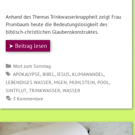
Anhand des Themas Trinkwasserknappheit zeigt Frau
Prumbaum heute die Bedeutungslosigkeit des
biblisch-christlichen Glaubenskonstruktes.
➤ Beitrag lesen
Kategorien
Wort zum Sonntag
SCHLAGWÖRTER
,
,
,
,
APOKALYPSE
BIBEL
JESUS
KLIMAWANDEL
,
,
,
,
LEBENDIGES WASSER
MGEN
MÜHLSTEIN
POOL
,
,
SINTFLUT
TRINKWASSER
WASSER
3 Kommentare