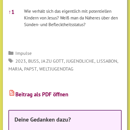
Fußnoten
↑
1
Wie verhält sich das eigentlich mit potentiellen
Kindern von Jesus? Weiß man da Näheres über den
Sünden- und Beflecktheitsstatus?
Kategorien
Impulse
SCHLAGWÖRTER
,
,
,
,
,
2023
BUSS
JA ZU GOTT
JUGENDLICHE
LISSABON
,
,
MARIA
PAPST
WELTJUGENDTAG
Beitrag als PDF öffnen
PDF
Deine Gedanken dazu?