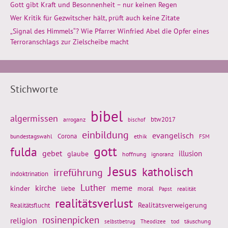
Gott gibt Kraft und Besonnenheit – nur keinen Regen
Wer Kritik für Gezwitscher hält, prüft auch keine Zitate
„Signal des Himmels“? Wie Pfarrer Winfried Abel die Opfer eines
Terroranschlags zur Zielscheibe macht
Stichworte
bibel
algermissen
btw2017
arroganz
bischof
einbildung
evangelisch
Corona
ethik
bundestagswahl
FSM
gott
fulda
gebet
glaube
illusion
hoffnung
ignoranz
Jesus
katholisch
irreführung
indoktrination
Luther
kirche
meme
kinder
liebe
moral
realität
Papst
realitätsverlust
Realitätsflucht
Realitätsverweigerung
rosinenpicken
religion
tod
täuschung
selbstbetrug
Theodizee