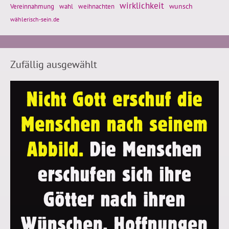
wirklichkeit
wunsch
Vereinnahmung
weihnachten
wahl
wählerisch-sein.de
Zufällig ausgewählt