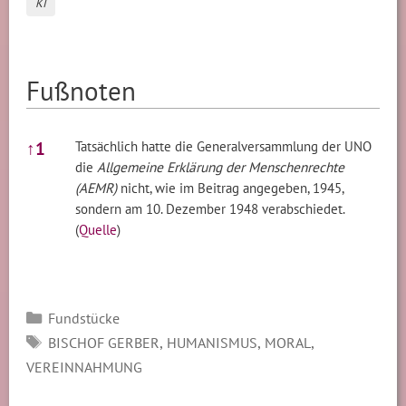
KI
Fußnoten
Fußnoten
↑
1
Tatsächlich hatte die Generalversammlung der UNO
die
Allgemeine Erklärung der Menschenrechte
(AEMR)
nicht, wie im Beitrag angegeben, 1945,
sondern am 10. Dezember 1948 verabschiedet.
(
Quelle
)
Kategorien
Fundstücke
SCHLAGWÖRTER
,
,
,
BISCHOF GERBER
HUMANISMUS
MORAL
VEREINNAHMUNG