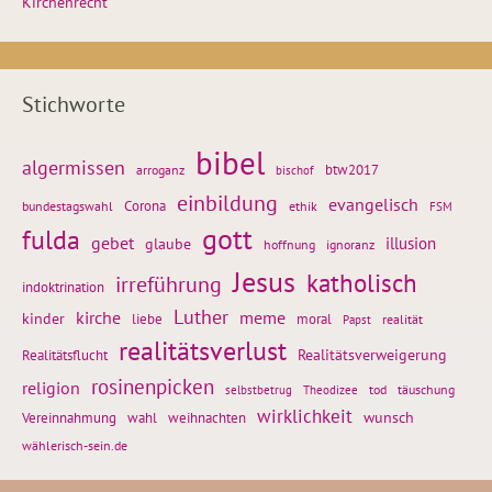
Kirchenrecht
Stichworte
bibel
algermissen
btw2017
arroganz
bischof
einbildung
evangelisch
Corona
ethik
bundestagswahl
FSM
gott
fulda
gebet
glaube
illusion
hoffnung
ignoranz
Jesus
katholisch
irreführung
indoktrination
Luther
kirche
meme
kinder
liebe
moral
realität
Papst
realitätsverlust
Realitätsflucht
Realitätsverweigerung
rosinenpicken
religion
tod
täuschung
selbstbetrug
Theodizee
wirklichkeit
wunsch
Vereinnahmung
weihnachten
wahl
wählerisch-sein.de