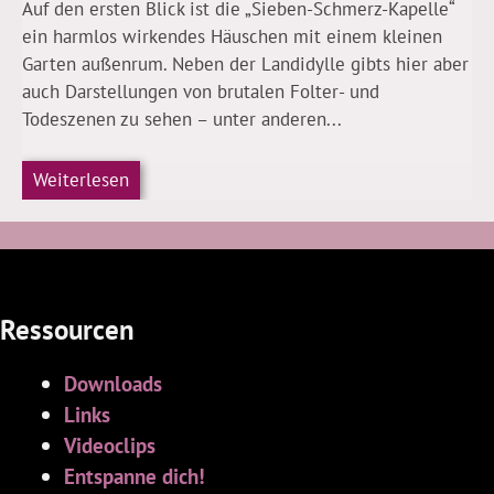
Auf den ersten Blick ist die „Sieben-Schmerz-Kapelle“
ein harmlos wirkendes Häuschen mit einem kleinen
Garten außenrum. Neben der Landidylle gibts hier aber
auch Darstellungen von brutalen Folter- und
Todeszenen zu sehen – unter anderen...
Weiterlesen
Ressourcen
Downloads
Links
Videoclips
Entspanne dich!