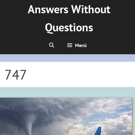
Zum
Answers Without
Inhalt
springen
Questions
Menü
747