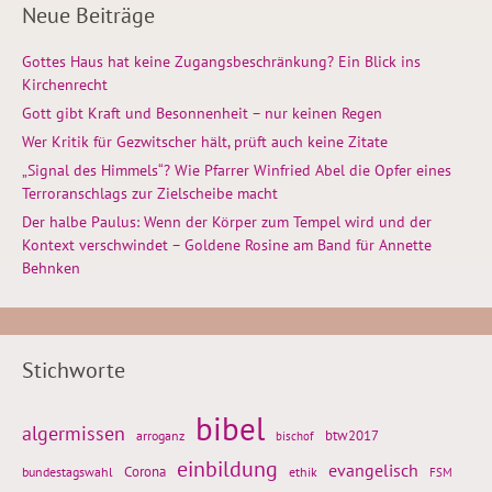
Neue Beiträge
Gottes Haus hat keine Zugangsbeschränkung? Ein Blick ins
Kirchenrecht
Gott gibt Kraft und Besonnenheit – nur keinen Regen
Wer Kritik für Gezwitscher hält, prüft auch keine Zitate
„Signal des Himmels“? Wie Pfarrer Winfried Abel die Opfer eines
Terroranschlags zur Zielscheibe macht
Der halbe Paulus: Wenn der Körper zum Tempel wird und der
Kontext verschwindet – Goldene Rosine am Band für Annette
Behnken
Stichworte
bibel
algermissen
btw2017
arroganz
bischof
einbildung
evangelisch
Corona
ethik
bundestagswahl
FSM