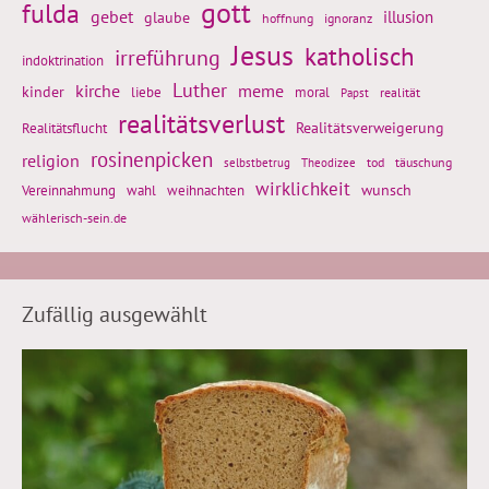
gott
fulda
gebet
glaube
illusion
hoffnung
ignoranz
Jesus
katholisch
irreführung
indoktrination
Luther
kirche
meme
kinder
liebe
moral
realität
Papst
realitätsverlust
Realitätsflucht
Realitätsverweigerung
rosinenpicken
religion
tod
täuschung
selbstbetrug
Theodizee
wirklichkeit
wunsch
weihnachten
Vereinnahmung
wahl
wählerisch-sein.de
Zufällig ausgewählt