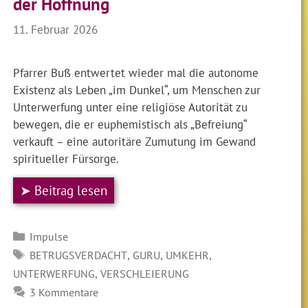
der Hoffnung
11. Februar 2026
Pfarrer Buß entwertet wieder mal die autonome
Existenz als Leben „im Dunkel“, um Menschen zur
Unterwerfung unter eine religiöse Autorität zu
bewegen, die er euphemistisch als „Befreiung“
verkauft – eine autoritäre Zumutung im Gewand
spiritueller Fürsorge.
➤ Beitrag lesen
Kategorien
Impulse
SCHLAGWÖRTER
,
,
,
BETRUGSVERDACHT
GURU
UMKEHR
,
UNTERWERFUNG
VERSCHLEIERUNG
3 Kommentare