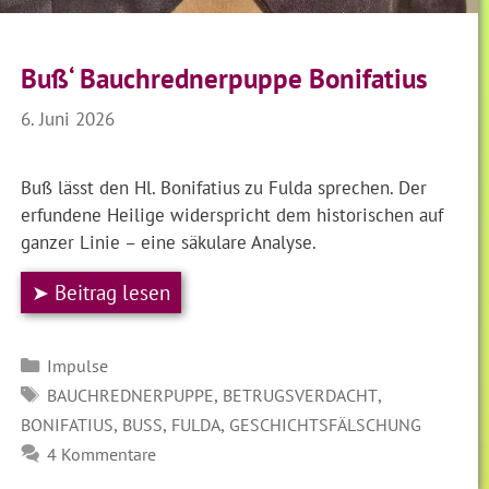
Buß‘ Bauchrednerpuppe Bonifatius
6. Juni 2026
Buß lässt den Hl. Bonifatius zu Fulda sprechen. Der
erfundene Heilige widerspricht dem historischen auf
ganzer Linie – eine säkulare Analyse.
➤ Beitrag lesen
Kategorien
Impulse
SCHLAGWÖRTER
,
,
BAUCHREDNERPUPPE
BETRUGSVERDACHT
,
,
,
BONIFATIUS
BUSS
FULDA
GESCHICHTSFÄLSCHUNG
4 Kommentare