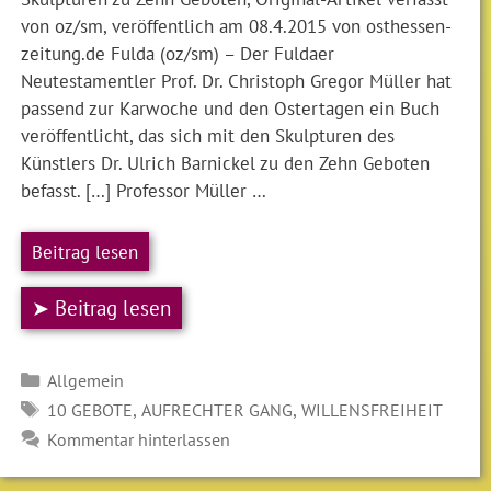
von oz/sm, veröffentlich am 08.4.2015 von osthessen-
zeitung.de Fulda (oz/sm) – Der Fuldaer
Neutestamentler Prof. Dr. Christoph Gregor Müller hat
passend zur Karwoche und den Ostertagen ein Buch
veröffentlicht, das sich mit den Skulpturen des
Künstlers Dr. Ulrich Barnickel zu den Zehn Geboten
befasst. […] Professor Müller …
Beitrag lesen
➤ Beitrag lesen
Kategorien
Allgemein
SCHLAGWÖRTER
,
,
10 GEBOTE
AUFRECHTER GANG
WILLENSFREIHEIT
Kommentar hinterlassen