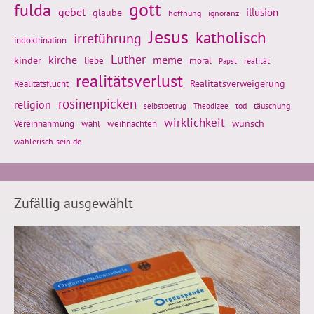
gott
fulda
gebet
glaube
illusion
hoffnung
ignoranz
Jesus
katholisch
irreführung
indoktrination
Luther
kirche
meme
kinder
liebe
moral
realität
Papst
realitätsverlust
Realitätsflucht
Realitätsverweigerung
rosinenpicken
religion
tod
täuschung
selbstbetrug
Theodizee
wirklichkeit
wunsch
weihnachten
Vereinnahmung
wahl
wählerisch-sein.de
Zufällig ausgewählt