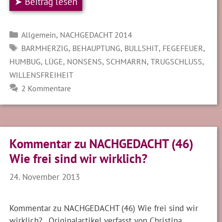
➤ Beitrag lesen
Kategorien
,
Allgemein
NACHGEDACHT 2014
SCHLAGWÖRTER
,
,
,
,
BARMHERZIG
BEHAUPTUNG
BULLSHIT
FEGEFEUER
,
,
,
,
,
HUMBUG
LÜGE
NONSENS
SCHMARRN
TRUGSCHLUSS
WILLENSFREIHEIT
2 Kommentare
Kommentar zu NACHGEDACHT (46)
Wie frei sind wir wirklich?
24. November 2013
Kommentar zu NACHGEDACHT (46) Wie frei sind wir
wirklich? , Originalartikel verfasst von Christina