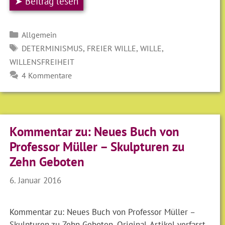
➤ Beitrag lesen
Kategorien
Allgemein
SCHLAGWÖRTER
,
,
,
DETERMINISMUS
FREIER WILLE
WILLE
WILLENSFREIHEIT
4 Kommentare
Kommentar zu: Neues Buch von
Professor Müller – Skulpturen zu
Zehn Geboten
6. Januar 2016
Kommentar zu: Neues Buch von Professor Müller –
Skulpturen zu Zehn Geboten, Original-Artikel verfasst