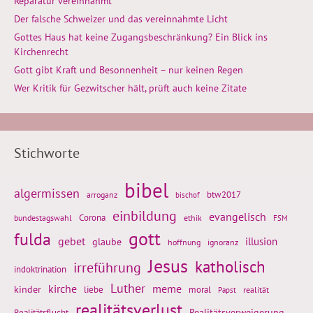
Reparatur vereinnahmt
Der falsche Schweizer und das vereinnahmte Licht
Gottes Haus hat keine Zugangsbeschränkung? Ein Blick ins
Kirchenrecht
Gott gibt Kraft und Besonnenheit – nur keinen Regen
Wer Kritik für Gezwitscher hält, prüft auch keine Zitate
Stichworte
bibel
algermissen
btw2017
arroganz
bischof
einbildung
evangelisch
Corona
ethik
bundestagswahl
FSM
gott
fulda
gebet
glaube
illusion
hoffnung
ignoranz
Jesus
katholisch
irreführung
indoktrination
Luther
kirche
meme
kinder
liebe
moral
realität
Papst
realitätsverlust
Realitätsflucht
Realitätsverweigerung