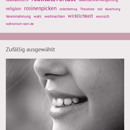
rosinenpicken
religion
tod
täuschung
selbstbetrug
Theodizee
wirklichkeit
wunsch
Vereinnahmung
weihnachten
wahl
wählerisch-sein.de
Zufällig ausgewählt