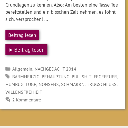
Grundlagen zu kennen. Also: Am besten eine Tasse Tee
bereitstellen und ein bisschen Zeit nehmen, es lohnt
sich, versprochen! …
Beitrag lesen
➤ Beitrag lesen
Kategorien
,
Allgemein
NACHGEDACHT 2014
SCHLAGWÖRTER
,
,
,
,
BARMHERZIG
BEHAUPTUNG
BULLSHIT
FEGEFEUER
,
,
,
,
,
HUMBUG
LÜGE
NONSENS
SCHMARRN
TRUGSCHLUSS
WILLENSFREIHEIT
2 Kommentare