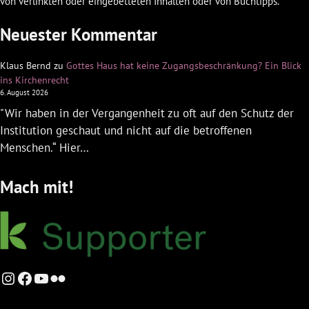
von verlinkten oder eingebetteten Inhalten oder von Buchtipps.
Neuester Kommentar
Klaus Bernd
zu
Gottes Haus hat keine Zugangsbeschränkung? Ein Blick
ins Kirchenrecht
6. August 2026
"Wir haben in der Vergangenheit zu oft auf den Schutz der
Institution geschaut und nicht auf die betroffenen
Menschen.“ Hier…
Mach mit!
Instagram
Facebook
YouTube
Flickr