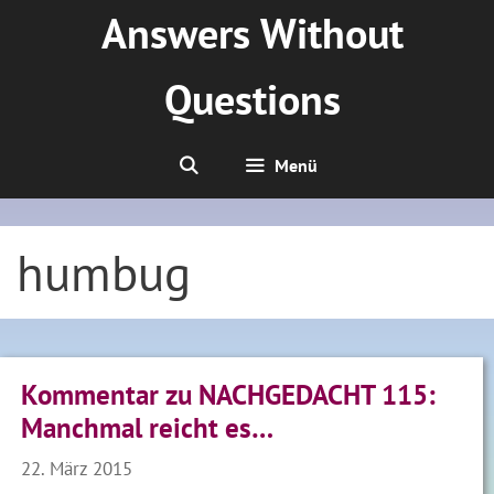
Zum
Answers Without
Inhalt
springen
Questions
Menü
humbug
Kommentar zu NACHGEDACHT 115:
Manchmal reicht es…
22. März 2015