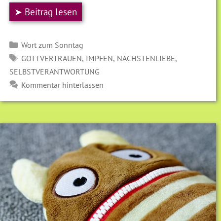
➤ Beitrag lesen
Kategorien
Wort zum Sonntag
SCHLAGWÖRTER
,
,
,
GOTTVERTRAUEN
IMPFEN
NÄCHSTENLIEBE
SELBSTVERANTWORTUNG
Kommentar hinterlassen