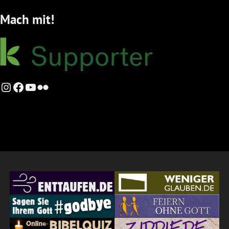
Mach mit!
Instagram
Facebook
YouTube
Flickr