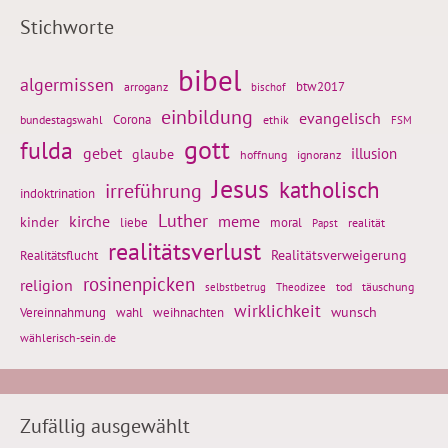
Stichworte
bibel
algermissen
btw2017
arroganz
bischof
einbildung
evangelisch
Corona
ethik
bundestagswahl
FSM
gott
fulda
gebet
glaube
illusion
hoffnung
ignoranz
Jesus
katholisch
irreführung
indoktrination
Luther
kirche
meme
kinder
liebe
moral
realität
Papst
realitätsverlust
Realitätsflucht
Realitätsverweigerung
rosinenpicken
religion
tod
täuschung
selbstbetrug
Theodizee
wirklichkeit
wunsch
Vereinnahmung
weihnachten
wahl
wählerisch-sein.de
Zufällig ausgewählt