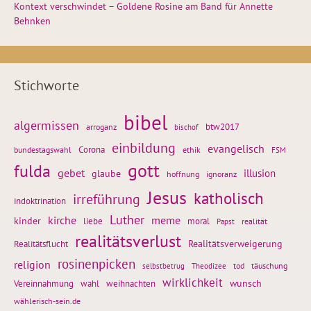
Kontext verschwindet – Goldene Rosine am Band für Annette
Behnken
Stichworte
bibel
algermissen
btw2017
arroganz
bischof
einbildung
evangelisch
Corona
ethik
bundestagswahl
FSM
gott
fulda
gebet
glaube
illusion
hoffnung
ignoranz
Jesus
katholisch
irreführung
indoktrination
Luther
kirche
meme
kinder
liebe
moral
realität
Papst
realitätsverlust
Realitätsflucht
Realitätsverweigerung
rosinenpicken
religion
tod
täuschung
selbstbetrug
Theodizee
wirklichkeit
wunsch
weihnachten
Vereinnahmung
wahl
wählerisch-sein.de