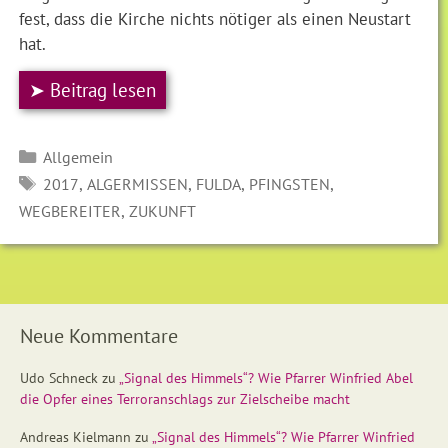
fest, dass die Kirche nichts nötiger als einen Neustart
hat.
➤ Beitrag lesen
Kategorien
Allgemein
SCHLAGWÖRTER
,
,
,
,
2017
ALGERMISSEN
FULDA
PFINGSTEN
,
WEGBEREITER
ZUKUNFT
Neue Kommentare
Udo Schneck
zu
„Signal des Himmels“? Wie Pfarrer Winfried Abel
die Opfer eines Terroranschlags zur Zielscheibe macht
Andreas Kielmann
zu
„Signal des Himmels“? Wie Pfarrer Winfried