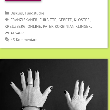
Kategorien
,
Diskurs
Fundstücke
SCHLAGWÖRTER
,
,
,
,
FRANZISKANER
FÜRBITTE
GEBETE
KLOSTER
,
,
,
KREUZBERG
ONLINE
PATER KORBINIAN KLINGER
WHATSAPP
43 Kommentare