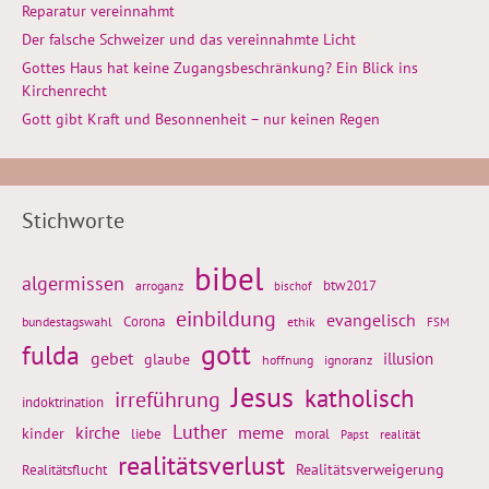
Reparatur vereinnahmt
Der falsche Schweizer und das vereinnahmte Licht
Gottes Haus hat keine Zugangsbeschränkung? Ein Blick ins
Kirchenrecht
Gott gibt Kraft und Besonnenheit – nur keinen Regen
Stichworte
bibel
algermissen
btw2017
arroganz
bischof
einbildung
evangelisch
Corona
ethik
bundestagswahl
FSM
gott
fulda
gebet
glaube
illusion
hoffnung
ignoranz
Jesus
katholisch
irreführung
indoktrination
Luther
kirche
meme
kinder
liebe
moral
realität
Papst
realitätsverlust
Realitätsflucht
Realitätsverweigerung