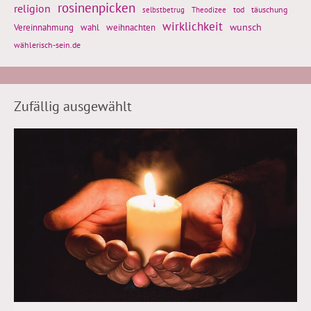
rosinenpicken
religion
tod
täuschung
selbstbetrug
Theodizee
wirklichkeit
wunsch
Vereinnahmung
weihnachten
wahl
wählerisch-sein.de
Zufällig ausgewählt