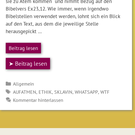
sie zu Atem kommen“ und nimmt Bezug auf den
Bibelvers Ex23,12. Wie immer, wenn irgendwo
Bibelstellen verwendet werden, lohnt sich ein Blick
auf den Text, aus dem die jeweilige Stelle
herausgepickt …
Beitrag lesen
➤ Beitrag lesen
Kategorien
Allgemein
SCHLAGWÖRTER
,
,
,
,
AUFATMEN
ETHIK
SKLAVIN
WHATSAPP
WTF
Kommentar hinterlassen