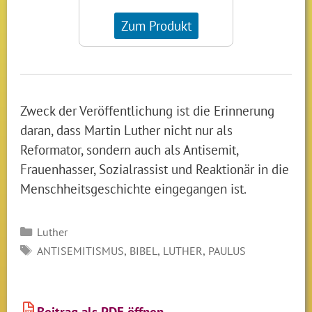
Zum Produkt
Zweck der Veröffentlichung ist die Erinnerung
daran, dass Martin Luther nicht nur als
Reformator, sondern auch als Antisemit,
Frauenhasser, Sozialrassist und Reaktionär in die
Menschheitsgeschichte eingegangen ist.
Kategorien
Luther
SCHLAGWÖRTER
,
,
,
ANTISEMITISMUS
BIBEL
LUTHER
PAULUS
Beitrag als PDF öffnen
PDF