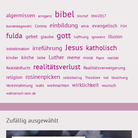
bibel
algermissen
btw2017
arroganz
bischof
einbildung
evangelisch
Corona
ethik
bundestagswahl
FSM
gott
fulda
gebet
glaube
illusion
hoffnung
ignoranz
Jesus
katholisch
irreführung
indoktrination
Luther
kirche
meme
kinder
liebe
moral
realität
Papst
realitätsverlust
Realitätsflucht
Realitätsverweigerung
rosinenpicken
religion
tod
täuschung
selbstbetrug
Theodizee
wirklichkeit
wunsch
Vereinnahmung
weihnachten
wahl
wählerisch-sein.de
Zufällig ausgewählt