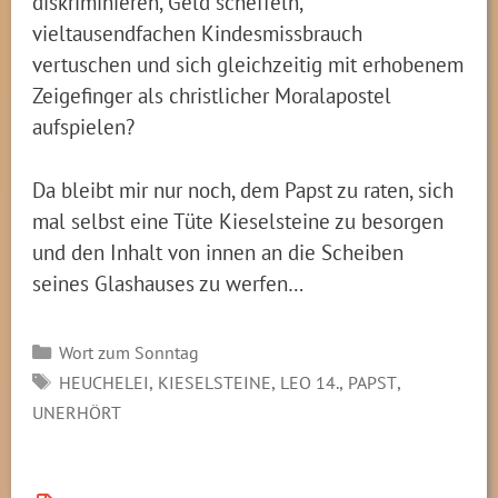
diskriminieren, Geld scheffeln,
vieltausendfachen Kindesmissbrauch
vertuschen und sich gleichzeitig mit erhobenem
Zeigefinger als christlicher Moralapostel
aufspielen?
Da bleibt mir nur noch, dem Papst zu raten, sich
mal selbst eine Tüte Kieselsteine zu besorgen
und den Inhalt von innen an die Scheiben
seines Glashauses zu werfen…
Kategorien
Wort zum Sonntag
SCHLAGWÖRTER
,
,
,
,
HEUCHELEI
KIESELSTEINE
LEO 14.
PAPST
UNERHÖRT