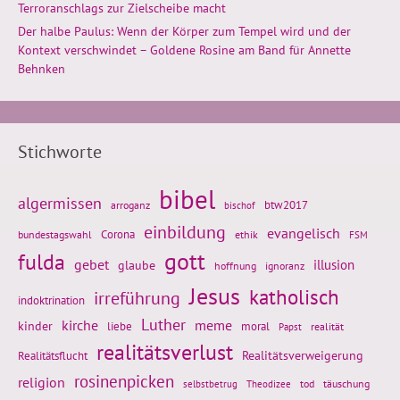
Terroranschlags zur Zielscheibe macht
Der halbe Paulus: Wenn der Körper zum Tempel wird und der
Kontext verschwindet – Goldene Rosine am Band für Annette
Behnken
Stichworte
bibel
algermissen
btw2017
arroganz
bischof
einbildung
evangelisch
Corona
ethik
bundestagswahl
FSM
gott
fulda
gebet
glaube
illusion
hoffnung
ignoranz
Jesus
katholisch
irreführung
indoktrination
Luther
kirche
meme
kinder
liebe
moral
realität
Papst
realitätsverlust
Realitätsflucht
Realitätsverweigerung
rosinenpicken
religion
tod
täuschung
selbstbetrug
Theodizee