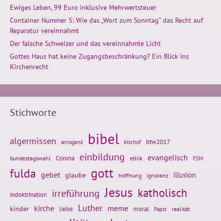
Ewiges Leben, 99 Euro inklusive Mehrwertsteuer
Container Nummer 5: Wie das „Wort zum Sonntag“ das Recht auf
Reparatur vereinnahmt
Der falsche Schweizer und das vereinnahmte Licht
Gottes Haus hat keine Zugangsbeschränkung? Ein Blick ins
Kirchenrecht
Stichworte
bibel
algermissen
btw2017
arroganz
bischof
einbildung
evangelisch
Corona
ethik
bundestagswahl
FSM
gott
fulda
gebet
glaube
illusion
hoffnung
ignoranz
Jesus
katholisch
irreführung
indoktrination
Luther
kirche
meme
kinder
liebe
moral
realität
Papst