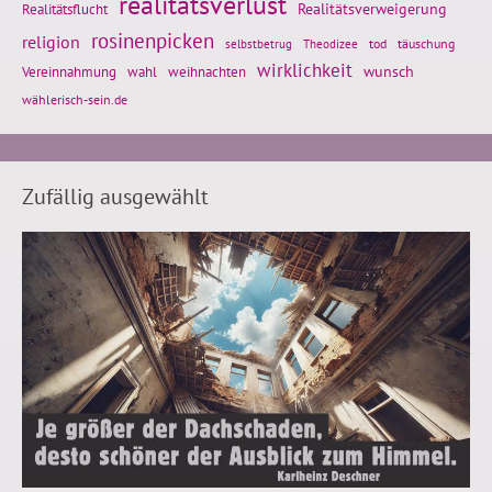
realitätsverlust
Realitätsflucht
Realitätsverweigerung
rosinenpicken
religion
tod
täuschung
selbstbetrug
Theodizee
wirklichkeit
wunsch
Vereinnahmung
weihnachten
wahl
wählerisch-sein.de
Zufällig ausgewählt