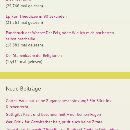
(29,766 mal gelesen)
Epikur: Theodizee in 90 Sekunden
(21,563 mal gelesen)
Fundstück der Woche: Der Fels, oder: Wie ich mich am besten
selbst bescheiße
(18,881 mal gelesen)
Der Stammbaum der Religionen
(17,434 mal gelesen)
Neue Beiträge
Gottes Haus hat keine Zugangsbeschränkung? Ein Blick ins
Kirchenrecht
Gott gibt Kraft und Besonnenheit – nur keinen Regen
Wer Kritik für Gezwitscher hält, prüft auch keine Zitate
„Signal des Himmels“? Wie Pfarrer Winfried Abel die Opfer eines