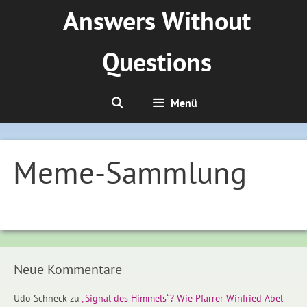
Zum
Answers Without
Inhalt
springen
Questions
Menü
Meme-Sammlung
Neue Kommentare
Udo Schneck
zu
„Signal des Himmels“? Wie Pfarrer Winfried Abel