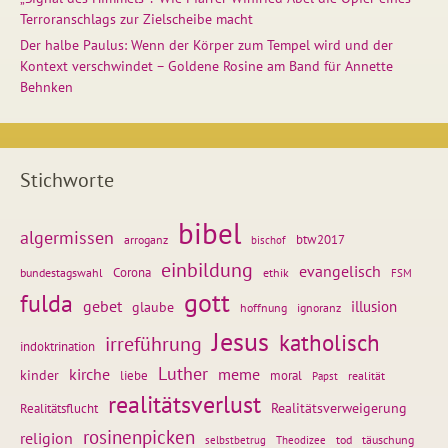
Terroranschlags zur Zielscheibe macht
Der halbe Paulus: Wenn der Körper zum Tempel wird und der
Kontext verschwindet – Goldene Rosine am Band für Annette
Behnken
Stichworte
bibel
algermissen
btw2017
arroganz
bischof
einbildung
evangelisch
Corona
ethik
bundestagswahl
FSM
gott
fulda
gebet
glaube
illusion
hoffnung
ignoranz
Jesus
katholisch
irreführung
indoktrination
Luther
kirche
meme
kinder
liebe
moral
realität
Papst
realitätsverlust
Realitätsflucht
Realitätsverweigerung
rosinenpicken
religion
tod
täuschung
selbstbetrug
Theodizee