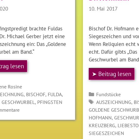
2020
10. Mai 2017
ingstpredigt brachte Fuldas
Bischof Dr. Hofmann e
Dr. Michael Gerber jetzt eine
Siegeszeichen und vo
szeichnung ein: Das „Goldene
Wenn Reliquien echt 
rbel am Band.“
echt. Dafür gibts „Da
Geschwurbel am Band
trag lesen
➤ Beitrag lesen
gorien
ene Rosine
LAGWÖRTER
Kategorien
,
,
,
ZEICHNUNG
BISCHOF
FULDA
Fundstücke
SCHLAGWÖRTER
,
,
,
GESCHWURBEL
PFINGSTEN
AUSZEICHNUNG
B
mmentare
GOLDENE GESCHWURB
,
HOFMANN
GESCHWUR
,
KREUZBERG
LIEBEST
SIEGESZEICHEN