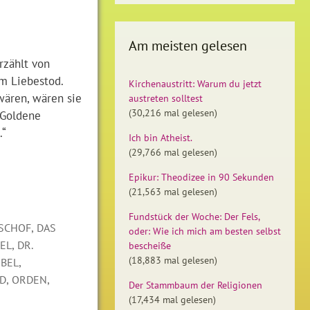
Am meisten gelesen
rzählt von
m Liebestod.
Kirchenaustritt: Warum du jetzt
wären, wären sie
austreten solltest
(30,216 mal gelesen)
s Goldene
.“
Ich bin Atheist.
(29,766 mal gelesen)
Epikur: Theodizee in 90 Sekunden
(21,563 mal gelesen)
Fundstück der Woche: Der Fels,
,
ISCHOF
DAS
oder: Wie ich mich am besten selbst
,
EL
DR.
bescheiße
(18,883 mal gelesen)
,
BEL
,
,
OD
ORDEN
Der Stammbaum der Religionen
(17,434 mal gelesen)