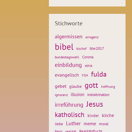
Stichworte
algermissen
arroganz
bibel
btw2017
bischof
Corona
bundestagswahl
einbildung
ethik
fulda
evangelisch
FSM
gott
gebet
glaube
hoffnung
illusion
ignoranz
indoktrination
Jesus
irreführung
katholisch
kirche
kinder
Luther
meme
liebe
moral
Realitätsflucht
realität
Papst