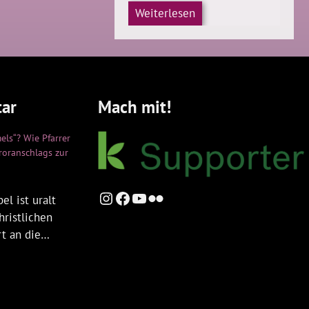
Weiterlesen
ar
Mach mit!
els“? Wie Pfarrer
rroranschlags zur
Instagram
Facebook
YouTube
Flickr
el ist uralt
hristlichen
rt an die…