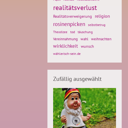
realitätsverlust
religion
Realitätsverweigerung
rosinenpicken
selbstbetrug
tod
täuschung
Theodizee
weihnachten
Vereinnahmung
wahl
wirklichkeit
wunsch
wählerisch-sein.de
Zufällig ausgewählt