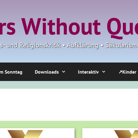
s Without Qu
ns- und Religionskritik • Aufklärung • Säkulari
m Sonntag
Downloads
Interaktiv
↗Kinder