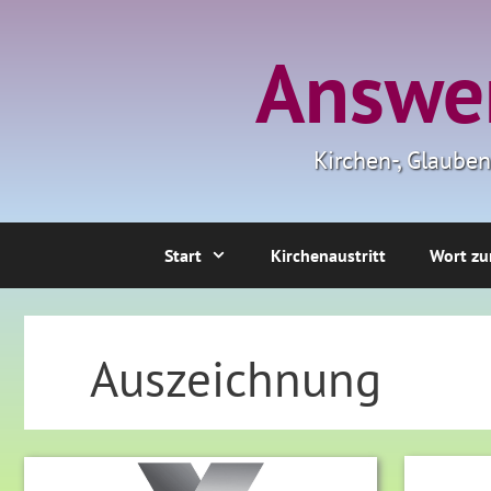
Zum
Inhalt
Answer
springen
Kirchen-, Glaube
Start
Kirchenaustritt
Wort zu
Auszeichnung