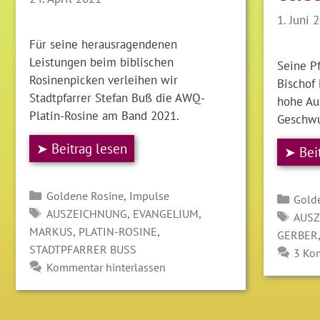
1. Juni 
Für seine herausragendenen
Leistungen beim biblischen
Seine Pf
Rosinenpicken verleihen wir
Bischof 
Stadtpfarrer Stefan Buß die AWQ-
hohe Au
Platin-Rosine am Band 2021.
Geschwu
➤ Beitrag lesen
➤ Bei
Kategorien
,
Goldene Rosine
Impulse
Kate
Gold
SCHLAGWÖRTER
,
,
AUSZEICHNUNG
EVANGELIUM
SCH
AUS
,
,
MARKUS
PLATIN-ROSINE
GERBER
STADTPFARRER BUSS
3 Ko
Kommentar hinterlassen