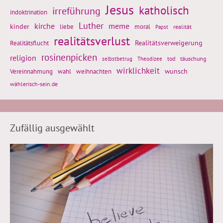
Jesus
katholisch
irreführung
indoktrination
Luther
kirche
meme
kinder
liebe
moral
realität
Papst
realitätsverlust
Realitätsflucht
Realitätsverweigerung
rosinenpicken
religion
tod
täuschung
selbstbetrug
Theodizee
wirklichkeit
wunsch
Vereinnahmung
weihnachten
wahl
wählerisch-sein.de
Zufällig ausgewählt