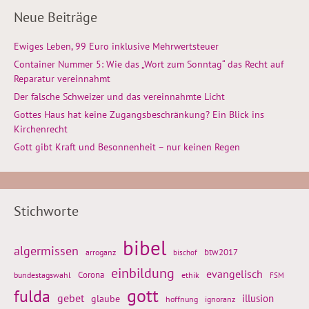
Neue Beiträge
Ewiges Leben, 99 Euro inklusive Mehrwertsteuer
Container Nummer 5: Wie das „Wort zum Sonntag“ das Recht auf
Reparatur vereinnahmt
Der falsche Schweizer und das vereinnahmte Licht
Gottes Haus hat keine Zugangsbeschränkung? Ein Blick ins
Kirchenrecht
Gott gibt Kraft und Besonnenheit – nur keinen Regen
Stichworte
bibel
algermissen
btw2017
arroganz
bischof
einbildung
evangelisch
Corona
ethik
bundestagswahl
FSM
gott
fulda
gebet
glaube
illusion
hoffnung
ignoranz