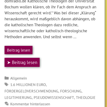
domradio.de Katholische Theologen der Universität
Bochum wollen klären, ob ihr Fach dem Anspruch an
Wissenschaft gerecht wird.* Was bei dieser „Klärung“
herauskommt, wird maßgeblich davon abhängen, ob
die katholischen Theologen dazu redliche,
wissenschaftliche oder katholisch-theologische
Methoden anwenden. Und selbst wenn …
Beitrag lesen
➤ Beitrag lesen
Kategorien
Allgemein
SCHLAGWÖRTER
,
1.6 MILLIONEN EURO
,
,
FÖRDERGELDVERSCHWENDUNG
FORSCHUNG
,
,
LEGITIMIERUNG
PSEUDOWISSENSCHAFT
THEOLOGIE
Kommentar hinterlassen