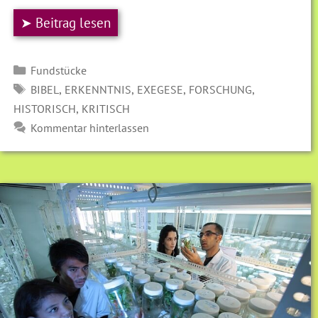
➤ Beitrag lesen
Kategorien
Fundstücke
SCHLAGWÖRTER
,
,
,
,
BIBEL
ERKENNTNIS
EXEGESE
FORSCHUNG
,
HISTORISCH
KRITISCH
Kommentar hinterlassen