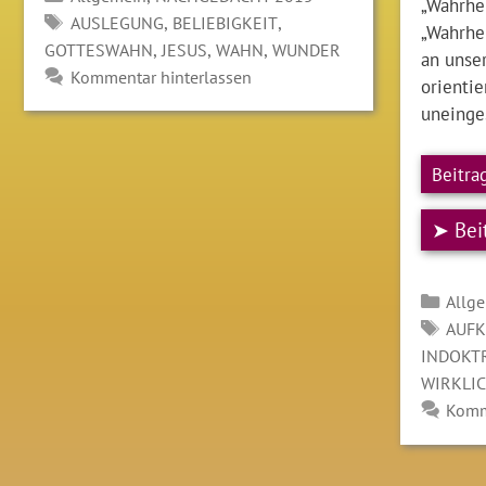
„Wahrhei
SCHLAGWÖRTER
,
,
AUSLEGUNG
BELIEBIGKEIT
„Wahrhei
,
,
,
GOTTESWAHN
JESUS
WAHN
WUNDER
an unser
Kommentar hinterlassen
orientie
uneinge
Beitra
➤ Bei
Kate
Allg
SCH
AUF
INDOKT
WIRKLI
Komm