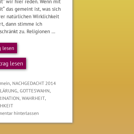
t“ wir hier reden. Wenn mit
t“ das gemeint ist, was sich
er natürlichen Wirklichkeit
rt, dann stimme ich
schränkt zu. Religionen …
g lesen
trag lesen
gorien
,
emein
NACHGEDACHT 2014
LAGWÖRTER
,
,
KLÄRUNG
GOTTESWAHN
,
,
RINATION
WAHRHEIT
CHKEIT
entar hinterlassen