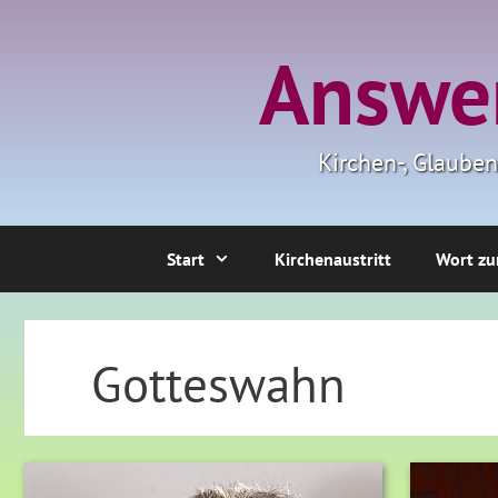
Zum
Inhalt
Answer
springen
Kirchen-, Glaube
Start
Kirchenaustritt
Wort zu
Gotteswahn