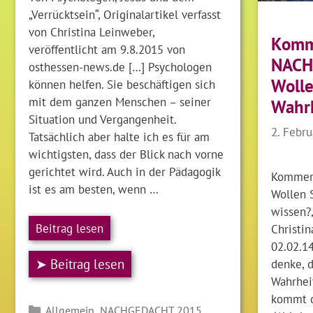
„Verrücktsein“, Originalartikel verfasst
von Christina Leinweber,
Komm
veröffentlicht am 9.8.2015 von
NACH
osthessen-news.de […] Psychologen
Wolle
können helfen. Sie beschäftigen sich
mit dem ganzen Menschen – seiner
Wahrh
Situation und Vergangenheit.
2. Febr
Tatsächlich aber halte ich es für am
wichtigsten, dass der Blick nach vorne
gerichtet wird. Auch in der Pädagogik
Kommen
ist es am besten, wenn …
Wollen 
wissen?,
Beitrag lesen
Christin
02.02.14
➤ Beitrag lesen
denke, 
Wahrhei
kommt d
Kategorien
,
Allgemein
NACHGEDACHT 2015