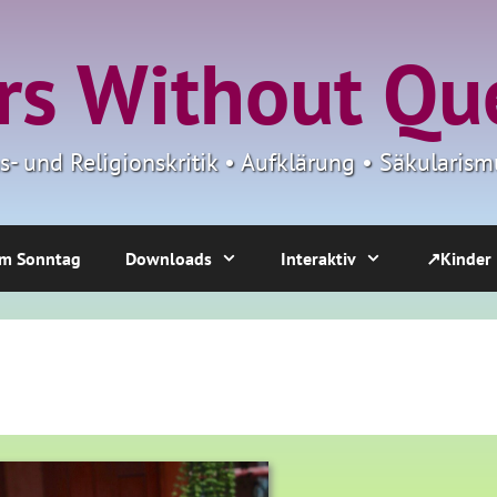
s Without Qu
ns- und Religionskritik • Aufklärung • Säkulari
m Sonntag
Downloads
Interaktiv
↗Kinder