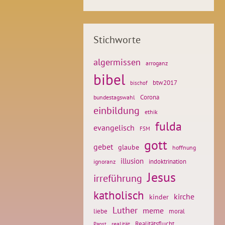
Stichworte
algermissen
arroganz
bibel
btw2017
bischof
Corona
bundestagswahl
einbildung
ethik
fulda
evangelisch
FSM
gott
gebet
glaube
hoffnung
illusion
ignoranz
indoktrination
Jesus
irreführung
katholisch
kirche
kinder
Luther
meme
liebe
moral
Realitätsflucht
realität
Papst