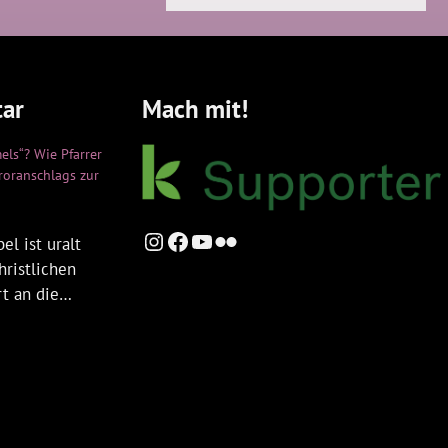
ar
Mach mit!
els“? Wie Pfarrer
rroranschlags zur
Instagram
Facebook
YouTube
Flickr
el ist uralt
hristlichen
rt an die…