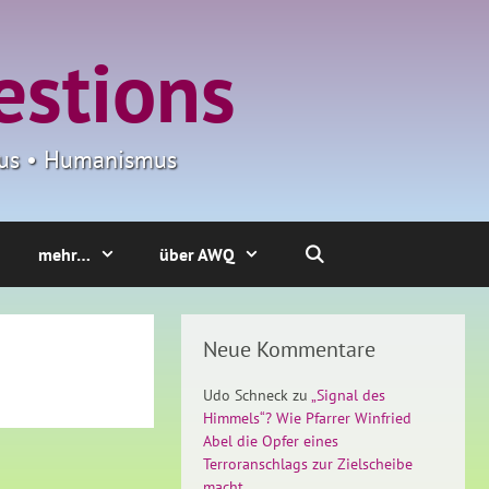
estions
smus • Humanismus
mehr…
über AWQ
Neue Kommentare
Udo Schneck
zu
„Signal des
Himmels“? Wie Pfarrer Winfried
Abel die Opfer eines
Terroranschlags zur Zielscheibe
macht