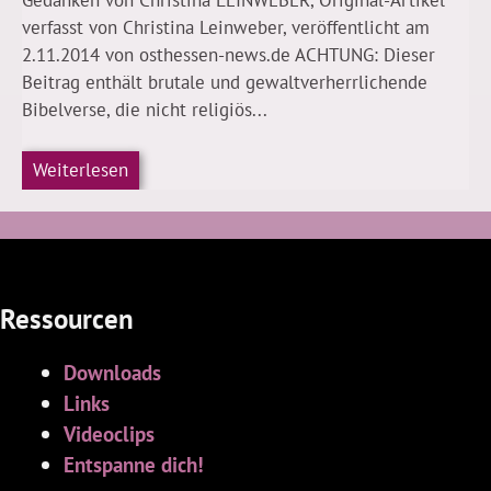
Gedanken von Christina LEINWEBER, Original-Artikel
verfasst von Christina Leinweber, veröffentlicht am
2.11.2014 von osthessen-news.de ACHTUNG: Dieser
Beitrag enthält brutale und gewaltverherrlichende
Bibelverse, die nicht religiös...
Weiterlesen
Ressourcen
Downloads
Links
Videoclips
Entspanne dich!