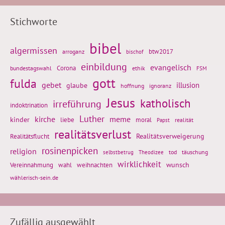
Stichworte
bibel
algermissen
btw2017
arroganz
bischof
einbildung
evangelisch
Corona
ethik
bundestagswahl
FSM
gott
fulda
gebet
glaube
illusion
hoffnung
ignoranz
Jesus
katholisch
irreführung
indoktrination
Luther
kirche
meme
kinder
liebe
moral
realität
Papst
realitätsverlust
Realitätsflucht
Realitätsverweigerung
rosinenpicken
religion
tod
täuschung
selbstbetrug
Theodizee
wirklichkeit
wunsch
weihnachten
Vereinnahmung
wahl
wählerisch-sein.de
Zufällig ausgewählt