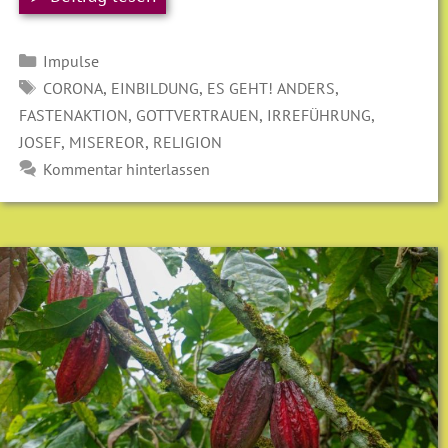
Kategorien
Impulse
SCHLAGWÖRTER
,
,
,
CORONA
EINBILDUNG
ES GEHT! ANDERS
,
,
,
FASTENAKTION
GOTTVERTRAUEN
IRREFÜHRUNG
,
,
JOSEF
MISEREOR
RELIGION
Kommentar hinterlassen