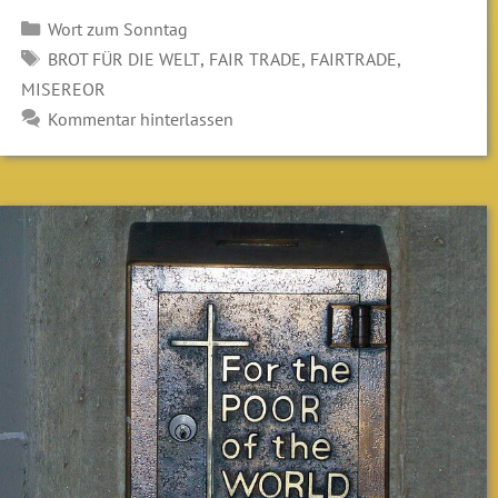
Kategorien
Wort zum Sonntag
SCHLAGWÖRTER
,
,
,
BROT FÜR DIE WELT
FAIR TRADE
FAIRTRADE
MISEREOR
Kommentar hinterlassen