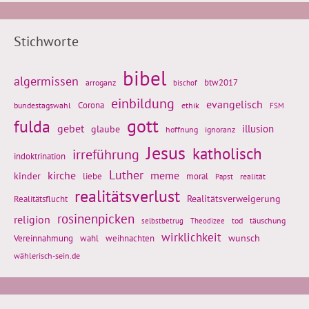
Stichworte
bibel
algermissen
btw2017
arroganz
bischof
einbildung
evangelisch
Corona
ethik
bundestagswahl
FSM
gott
fulda
gebet
glaube
illusion
hoffnung
ignoranz
Jesus
katholisch
irreführung
indoktrination
Luther
kirche
meme
kinder
liebe
moral
realität
Papst
realitätsverlust
Realitätsflucht
Realitätsverweigerung
rosinenpicken
religion
tod
täuschung
selbstbetrug
Theodizee
wirklichkeit
wunsch
weihnachten
Vereinnahmung
wahl
wählerisch-sein.de