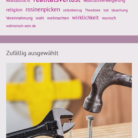
Realitätsflucht
Realitätsverweigerung
rosinenpicken
religion
tod
täuschung
selbstbetrug
Theodizee
wirklichkeit
wunsch
Vereinnahmung
weihnachten
wahl
wählerisch-sein.de
Zufällig ausgewählt