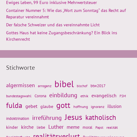
Ewiges Leben, 99 Euro inklusive Mehrwertsteuer
Container Nummer 5: Wie das „Wort zum Sonntag“ das Recht auf
Reparatur vereinnahmt
Der falsche Schweizer und das vereinnahmte Licht
Gottes Haus hat keine Zugangsbeschränkung? Ein Blick ins
Kirchenrecht
Stichworte
bibel
algermissen
btw2017
arroganz
bischof
einbildung
evangelisch
Corona
ethik
bundestagswahl
FSM
gott
fulda
gebet
glaube
illusion
hoffnung
ignoranz
Jesus
katholisch
irreführung
indoktrination
Luther
kirche
meme
kinder
liebe
moral
realität
Papst
realitätsverlust