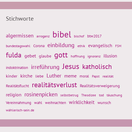
Stichworte
bibel
algermissen
btw2017
arroganz
bischof
einbildung
evangelisch
Corona
ethik
bundestagswahl
FSM
gott
fulda
gebet
glaube
illusion
hoffnung
ignoranz
Jesus
katholisch
irreführung
indoktrination
Luther
kirche
meme
kinder
liebe
moral
realität
Papst
realitätsverlust
Realitätsflucht
Realitätsverweigerung
rosinenpicken
religion
tod
täuschung
selbstbetrug
Theodizee
wirklichkeit
wunsch
weihnachten
Vereinnahmung
wahl
wählerisch-sein.de