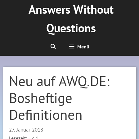
Zum
Answers Without
Inhalt
springen
Questions
Menü
Neu auf AWQ.DE:
Bosheftige
Definitionen
27. Januar 2018
Lesezeit: ~
< 1