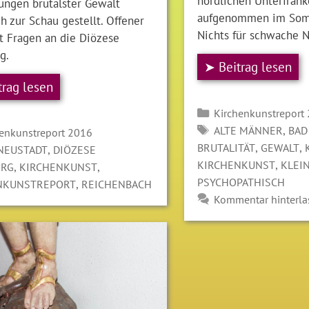
nördlichen Unterfrank
lungen brutalster Gewalt
aufgenommen im Som
ch zur Schau gestellt. Offener
Nichts für schwache 
t Fragen an die Diözese
g.
➤ Beitrag lesen
trag lesen
Kategorien
Kirchenkunstreport
SCHLAGWÖRTER
,
ALTE MÄNNER
BAD
gorien
henkunstreport 2016
,
,
BRUTALITÄT
GEWALT
LAGWÖRTER
,
NEUSTADT
DIÖZESE
,
KIRCHENKUNST
KLEI
,
,
RG
KIRCHENKUNST
PSYCHOPATHISCH
,
NKUNSTREPORT
REICHENBACH
Kommentar hinterla