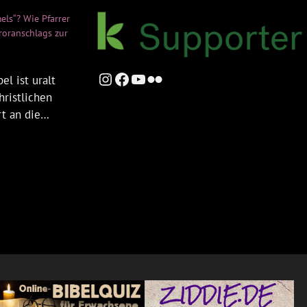
els“? Wie Pfarrer
rroranschlags zur
Instagram
Facebook
YouTube
Flickr
el ist uralt
hristlichen
rt an die…