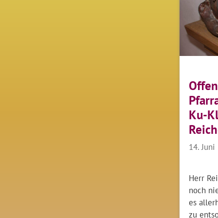
Offen
Pfarr
Ku-Kl
Reic
14. Juni
Herr Rei
noch ni
es aller
zu ents