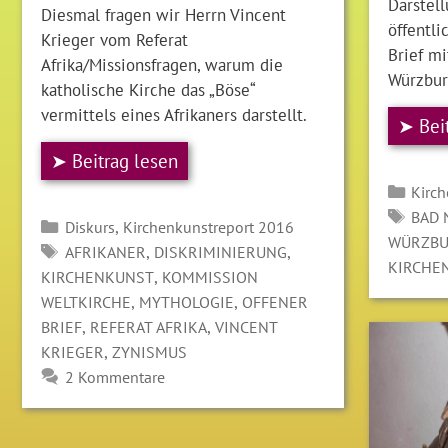
Darstel
Diesmal fragen wir Herrn Vincent
öffentli
Krieger vom Referat
Brief mi
Afrika/Missionsfragen, warum die
Würzbur
katholische Kirche das „Böse“
vermittels eines Afrikaners darstellt.
➤ Bei
➤ Beitrag lesen
Kate
Kirc
SCH
BAD 
Kategorien
,
Diskurs
Kirchenkunstreport 2016
WÜRZBU
SCHLAGWÖRTER
,
,
AFRIKANER
DISKRIMINIERUNG
KIRCHE
,
KIRCHENKUNST
KOMMISSION
,
,
WELTKIRCHE
MYTHOLOGIE
OFFENER
,
,
BRIEF
REFERAT AFRIKA
VINCENT
,
KRIEGER
ZYNISMUS
2 Kommentare