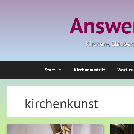
Zum
Inhalt
Answer
springen
Kirchen-, Glaube
Start
Kirchenaustritt
Wort zu
kirchenkunst