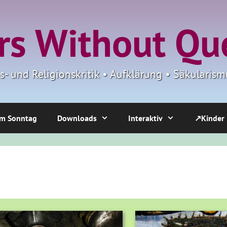
s Without Qu
ns- und Religionskritik • Aufklärung • Säkulari
m Sonntag
Downloads
Interaktiv
↗Kinder