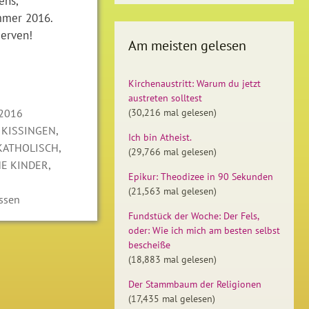
ens,
mer 2016.
Nerven!
Am meisten gelesen
Kirchenaustritt: Warum du jetzt
austreten solltest
 2016
(30,216 mal gelesen)
,
 KISSINGEN
Ich bin Atheist.
,
KATHOLISCH
(29,766 mal gelesen)
,
NE KINDER
Epikur: Theodizee in 90 Sekunden
(21,563 mal gelesen)
ssen
Fundstück der Woche: Der Fels,
oder: Wie ich mich am besten selbst
bescheiße
(18,883 mal gelesen)
Der Stammbaum der Religionen
(17,435 mal gelesen)