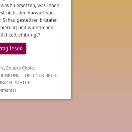
twas zu ersetzen, was Ihnen
st nicht den Vorwurf von
r Schau gestellter, brutaler
inierung und widerlichen
lichkeit einbringt?
trag lesen
gorien
,
rs
Editor's Choice
LAGWÖRTER
,
,
CHENKUNST
OFFENER BRIEF
,
NBACH
STATUE
mmentar