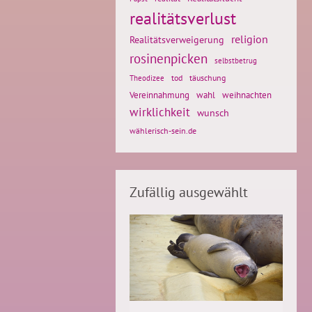
realitätsverlust
religion
Realitätsverweigerung
rosinenpicken
selbstbetrug
tod
täuschung
Theodizee
weihnachten
Vereinnahmung
wahl
wirklichkeit
wunsch
wählerisch-sein.de
Zufällig ausgewählt