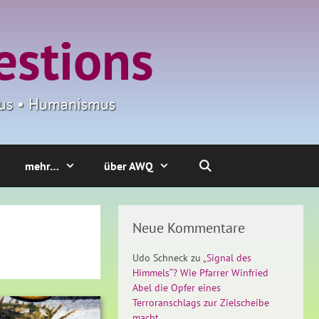
estions
smus • Humanismus
mehr…
über AWQ
Neue Kommentare
Udo Schneck
zu
„Signal des
Himmels“? Wie Pfarrer Winfried
Abel die Opfer eines
Terroranschlags zur Zielscheibe
macht