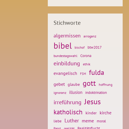
Stichworte
algermissen
arroganz
bibel
btw2017
bischof
Corona
bundestagswahl
einbildung
ethik
fulda
evangelisch
FSM
gott
gebet
glaube
hoffnung
illusion
ignoranz
indoktrination
Jesus
irreführung
katholisch
kirche
kinder
Luther
meme
liebe
moral
Realitätsflucht
realität
Papst