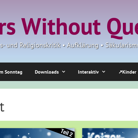
s Without Qu
ns- und Religionskritik • Aufklärung • Säkulari
m Sonntag
Downloads
Interaktiv
↗Kinder
t