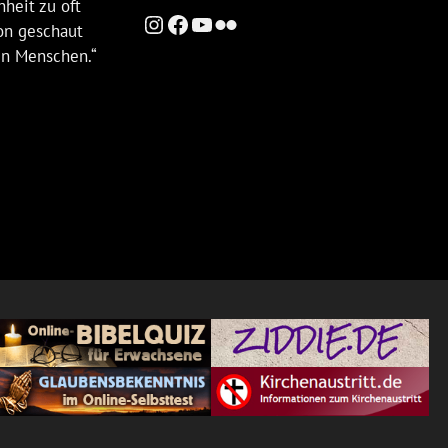
heit zu oft
Instagram
Facebook
YouTube
Flickr
ion geschaut
en Menschen.“