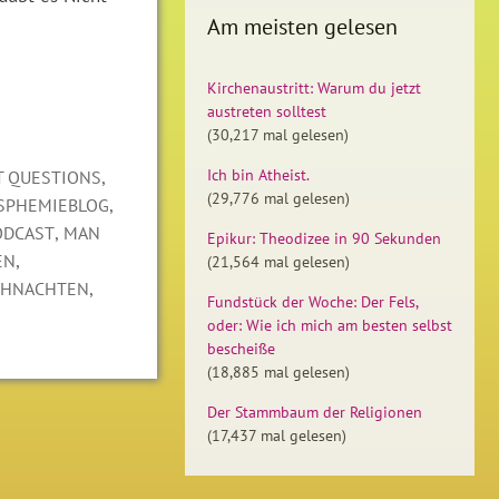
Am meisten gelesen
Kirchenaustritt: Warum du jetzt
austreten solltest
(30,217 mal gelesen)
,
Ich bin Atheist.
 QUESTIONS
(29,776 mal gelesen)
,
SPHEMIEBLOG
,
ODCAST
MAN
Epikur: Theodizee in 90 Sekunden
,
EN
(21,564 mal gelesen)
,
IHNACHTEN
Fundstück der Woche: Der Fels,
oder: Wie ich mich am besten selbst
bescheiße
(18,885 mal gelesen)
Der Stammbaum der Religionen
(17,437 mal gelesen)