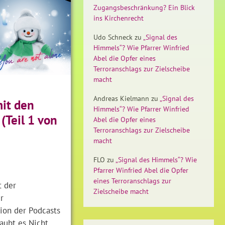
Zugangsbeschränkung? Ein Blick
ins Kirchenrecht
Udo Schneck
zu
„Signal des
Himmels“? Wie Pfarrer Winfried
Abel die Opfer eines
Terroranschlags zur Zielscheibe
macht
Andreas Kielmann
zu
„Signal des
it den
Himmels“? Wie Pfarrer Winfried
 (Teil 1 von
Abel die Opfer eines
Terroranschlags zur Zielscheibe
macht
FLO
zu
„Signal des Himmels“? Wie
Pfarrer Winfried Abel die Opfer
eines Terroranschlags zur
t der
Zielscheibe macht
r
ion der Podcasts
aubt es Nicht