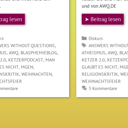
.
und von AWQ.DE
trag lesen
➤ Beitrag lesen
gorien
Kategorien
rs
Diskurs
LAGWÖRTER
SCHLAGWÖRTER
,
ERS WITHOUT QUESTIONS
ANSWERS WITHOUT
,
,
,
,
,
MUS
AWQ
BLASPHEMIEBLOG
ATHEISMUS
AWQ
BLA
,
,
,
2.0
KETZERPODCAST
MAN
KETZER 2.0
KETZERP
,
,
,
ES NICHT
MGEN
GLAUBT ES NICHT
MG
,
,
,
NSKRITIK
WEIHNACHTEN
RELIGIONSKRITIK
WE
CHTSFEIER
WEIHNACHTSFEIER
mmentare
3 Kommentare