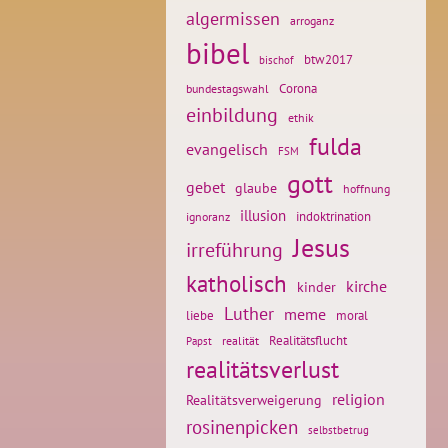
algermissen
arroganz
bibel
btw2017
bischof
Corona
bundestagswahl
einbildung
ethik
fulda
evangelisch
FSM
gott
gebet
glaube
hoffnung
illusion
ignoranz
indoktrination
Jesus
irreführung
katholisch
kirche
kinder
Luther
meme
liebe
moral
Realitätsflucht
realität
Papst
realitätsverlust
religion
Realitätsverweigerung
rosinenpicken
selbstbetrug