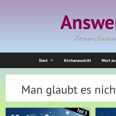
Zum
Inhalt
Answer
springen
Kirchen-, Glaube
Start
Kirchenaustritt
Wort zu
Man glaubt es nich