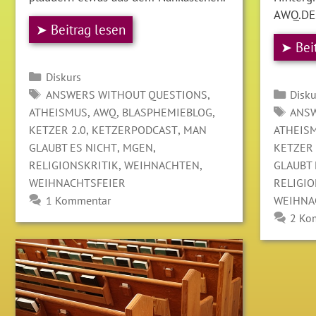
AWQ.DE
➤ Beitrag lesen
➤ Bei
Kategorien
Diskurs
SCHLAGWÖRTER
Kate
,
ANSWERS WITHOUT QUESTIONS
Disku
SCH
,
,
,
ATHEISMUS
AWQ
BLASPHEMIEBLOG
ANSW
,
,
KETZER 2.0
KETZERPODCAST
MAN
ATHEIS
,
,
GLAUBT ES NICHT
MGEN
KETZER 
,
,
RELIGIONSKRITIK
WEIHNACHTEN
GLAUBT 
WEIHNACHTSFEIER
RELIGIO
1 Kommentar
WEIHNA
2 Ko