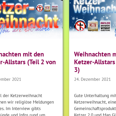
nachten mit den
Weihnachten m
r-Allstars (Teil 2 von
Ketzer-Allstars
3)
ember 2021
24. Dezember 2021
il der Ketzerweihnacht
Gute Unterhaltung mi
hen wir religiöse Meldungen
Ketzerweihnacht, eine
es. Im Interview gibts
Gemeinschaftsprodukt
ründe und Infos rund um
Ketzer 2.0 und Man Gl