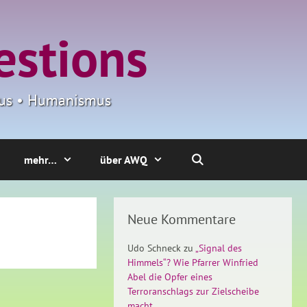
estions
smus • Humanismus
mehr…
über AWQ
Neue Kommentare
Udo Schneck
zu
„Signal des
Himmels“? Wie Pfarrer Winfried
Abel die Opfer eines
Terroranschlags zur Zielscheibe
macht