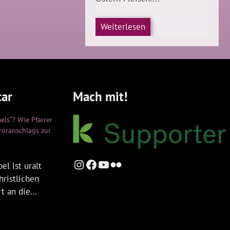
Weiterlesen
ar
Mach mit!
els“? Wie Pfarrer
rroranschlags zur
Instagram
Facebook
YouTube
Flickr
el ist uralt
hristlichen
rt an die…