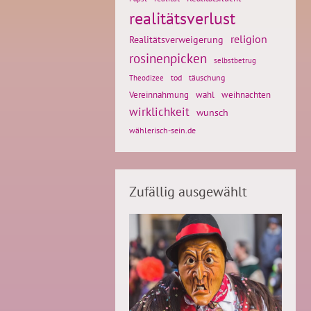
realitätsverlust
religion
Realitätsverweigerung
rosinenpicken
selbstbetrug
tod
täuschung
Theodizee
weihnachten
Vereinnahmung
wahl
wirklichkeit
wunsch
wählerisch-sein.de
Zufällig ausgewählt