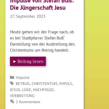
Impulse von Stefan Buß:
Die Jüngerschaft Jesu
27. September 2023
Heute gehen wir der Frage nach, ob
es bei Stadtpfarrer Stefan Buß‘
Darstellung von der Ausbreitung des
Christentums um Betrug handelt.
➤ Beitrag lesen
Kategorien
Impulse
SCHLAGWÖRTER
,
,
,
BETRUG
CHRISTENTUM
IMPULS
,
,
,
JESUS
LÜGE
NACHFOLGE
VERBREITUNG
2 Kommentare