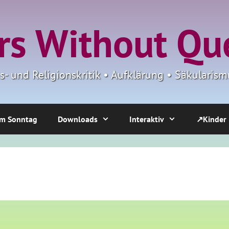
s Without Qu
ns- und Religionskritik • Aufklärung • Säkulari
m Sonntag
Downloads
Interaktiv
↗Kinder