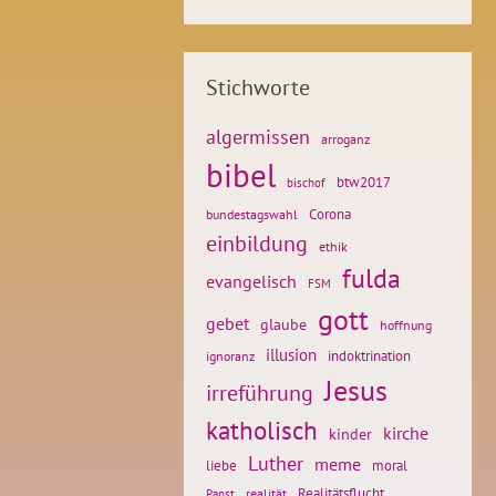
Stichworte
algermissen
arroganz
bibel
btw2017
bischof
Corona
bundestagswahl
einbildung
ethik
fulda
evangelisch
FSM
gott
gebet
glaube
hoffnung
illusion
ignoranz
indoktrination
Jesus
irreführung
katholisch
kirche
kinder
Luther
meme
liebe
moral
Realitätsflucht
realität
Papst