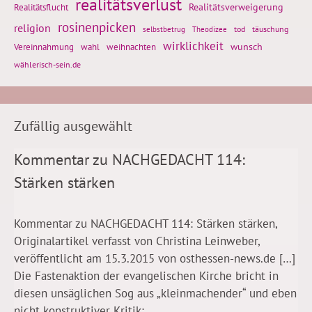
realitätsverlust
Realitätsflucht
Realitätsverweigerung
rosinenpicken
religion
tod
täuschung
selbstbetrug
Theodizee
wirklichkeit
wunsch
Vereinnahmung
weihnachten
wahl
wählerisch-sein.de
Zufällig ausgewählt
Kommentar zu NACHGEDACHT 114:
Stärken stärken
Kommentar zu NACHGEDACHT 114: Stärken stärken,
Originalartikel verfasst von Christina Leinweber,
veröffentlicht am 15.3.2015 von osthessen-news.de […]
Die Fastenaktion der evangelischen Kirche bricht in
diesen unsäglichen Sog aus „kleinmachender“ und eben
nicht konstruktiver Kritik:...