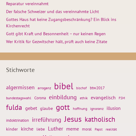
Reparatur vereinnahmt
Der falsche Schweizer und das vereinnahmte Licht
Gottes Haus hat keine Zugangsbeschränkung? Ein Blick ins
Kirchenrecht
Gott gibt Kraft und Besonnenheit – nur keinen Regen
Wer Kritik für Gezwitscher hält, prüft auch keine Zitate
Stichworte
bibel
algermissen
btw2017
arroganz
bischof
einbildung
evangelisch
Corona
ethik
bundestagswahl
FSM
gott
fulda
gebet
glaube
illusion
hoffnung
ignoranz
Jesus
katholisch
irreführung
indoktrination
Luther
kirche
meme
kinder
liebe
moral
realität
Papst