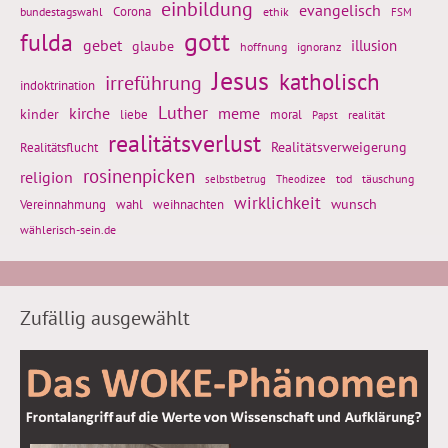
einbildung
evangelisch
Corona
ethik
bundestagswahl
FSM
gott
fulda
gebet
glaube
illusion
hoffnung
ignoranz
Jesus
katholisch
irreführung
indoktrination
Luther
kirche
meme
kinder
liebe
moral
realität
Papst
realitätsverlust
Realitätsflucht
Realitätsverweigerung
rosinenpicken
religion
tod
täuschung
selbstbetrug
Theodizee
wirklichkeit
wunsch
weihnachten
Vereinnahmung
wahl
wählerisch-sein.de
Zufällig ausgewählt