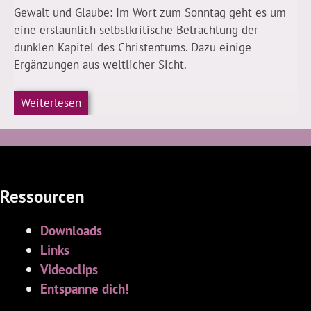
Gewalt und Glaube: Im Wort zum Sonntag geht es um
eine erstaunlich selbstkritische Betrachtung der
dunklen Kapitel des Christentums. Dazu einige
Ergänzungen aus weltlicher Sicht.
Weiterlesen
Ressourcen
Downloads
Links
Videoclips
Entspanne dich!