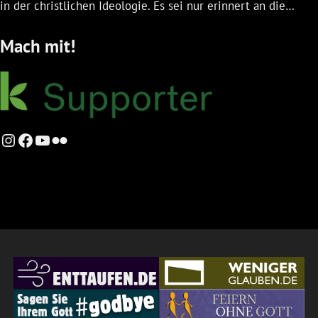
in der christlichen Ideologie. Es sei nur erinnert an die…
Mach mit!
Instagram
Facebook
YouTube
Flickr