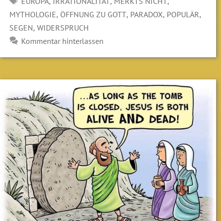
SCHLAGWÖRTER
,
,
,
EUROPA
IRRATIONALITÄT
MERKTS NICHT
,
,
,
,
MYTHOLOGIE
ÖFFNUNG ZU GOTT
PARADOX
POPULÄR
,
SEGEN
WIDERSPRUCH
Kommentar hinterlassen