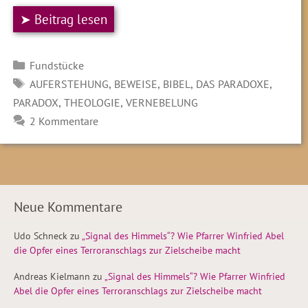
➤ Beitrag lesen
Kategorien
Fundstücke
SCHLAGWÖRTER
,
,
,
,
AUFERSTEHUNG
BEWEISE
BIBEL
DAS PARADOXE
,
,
PARADOX
THEOLOGIE
VERNEBELUNG
2 Kommentare
Neue Kommentare
Udo Schneck
zu
„Signal des Himmels“? Wie Pfarrer Winfried Abel
die Opfer eines Terroranschlags zur Zielscheibe macht
Andreas Kielmann
zu
„Signal des Himmels“? Wie Pfarrer Winfried
Abel die Opfer eines Terroranschlags zur Zielscheibe macht