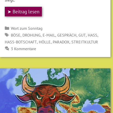
➤ Beitrag lesen
Kategorien
Wort zum Sonntag
SCHLAGWÖRTER
,
,
,
,
,
,
BÖSE
DROHUNG
E-MAIL
GESPRÄCH
GUT
HASS
,
,
,
HASS-BOTSCHAFT
HÖLLE
PARADOX
STREITKULTUR
3 Kommentare