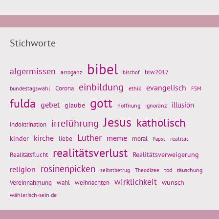
Stichworte
bibel
algermissen
btw2017
arroganz
bischof
einbildung
evangelisch
Corona
ethik
bundestagswahl
FSM
gott
fulda
gebet
glaube
illusion
hoffnung
ignoranz
Jesus
katholisch
irreführung
indoktrination
Luther
kirche
meme
kinder
liebe
moral
realität
Papst
realitätsverlust
Realitätsflucht
Realitätsverweigerung
rosinenpicken
religion
tod
täuschung
selbstbetrug
Theodizee
wirklichkeit
wunsch
weihnachten
Vereinnahmung
wahl
wählerisch-sein.de