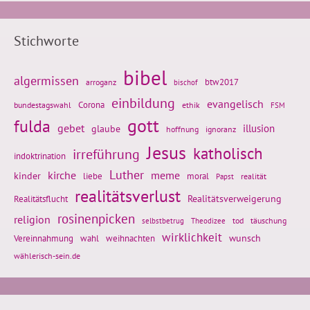
Stichworte
bibel
algermissen
btw2017
arroganz
bischof
einbildung
evangelisch
Corona
ethik
bundestagswahl
FSM
gott
fulda
gebet
glaube
illusion
hoffnung
ignoranz
Jesus
katholisch
irreführung
indoktrination
Luther
kirche
meme
kinder
liebe
moral
realität
Papst
realitätsverlust
Realitätsflucht
Realitätsverweigerung
rosinenpicken
religion
tod
täuschung
selbstbetrug
Theodizee
wirklichkeit
wunsch
weihnachten
Vereinnahmung
wahl
wählerisch-sein.de