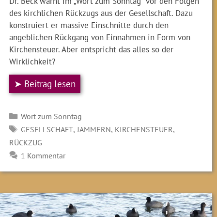
Dr. Beck warnt im „Wort zum Sonntag“ vor den Folgen
des kirchlichen Rückzugs aus der Gesellschaft. Dazu
konstruiert er massive Einschnitte durch den
angeblichen Rückgang von Einnahmen in Form von
Kirchensteuer. Aber entspricht das alles so der
Wirklichkeit?
➤ Beitrag lesen
Kategorien
Wort zum Sonntag
SCHLAGWÖRTER
,
,
,
GESELLSCHAFT
JAMMERN
KIRCHENSTEUER
RÜCKZUG
1 Kommentar