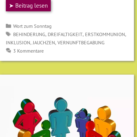
➤ Beitrag lesen
Kategorien
Wort zum Sonntag
SCHLAGWÖRTER
,
,
,
BEHINDERUNG
DREIFALTIGKEIT
ERSTKOMMUNION
,
,
INKLUSION
JAUCHZEN
VERNUNFTBEGABUNG
3 Kommentare