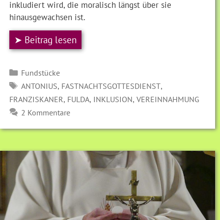
inkludiert wird, die moralisch längst über sie
hinausgewachsen ist.
➤ Beitrag lesen
Kategorien
Fundstücke
SCHLAGWÖRTER
,
,
ANTONIUS
FASTNACHTSGOTTESDIENST
,
,
,
FRANZISKANER
FULDA
INKLUSION
VEREINNAHMUNG
2 Kommentare