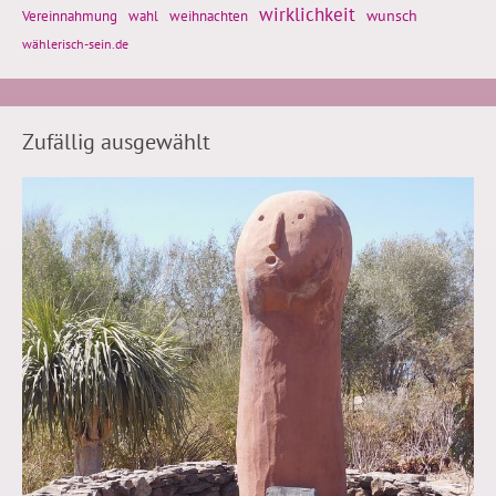
wirklichkeit
wunsch
weihnachten
Vereinnahmung
wahl
wählerisch-sein.de
Zufällig ausgewählt