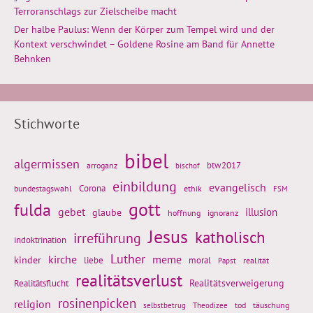
Terroranschlags zur Zielscheibe macht
Der halbe Paulus: Wenn der Körper zum Tempel wird und der
Kontext verschwindet – Goldene Rosine am Band für Annette
Behnken
Stichworte
bibel
algermissen
btw2017
arroganz
bischof
einbildung
evangelisch
Corona
ethik
bundestagswahl
FSM
gott
fulda
gebet
glaube
illusion
hoffnung
ignoranz
Jesus
katholisch
irreführung
indoktrination
Luther
kirche
meme
kinder
liebe
moral
realität
Papst
realitätsverlust
Realitätsflucht
Realitätsverweigerung
rosinenpicken
religion
tod
täuschung
selbstbetrug
Theodizee