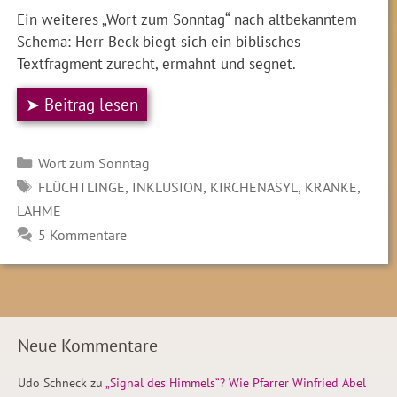
Ein weiteres „Wort zum Sonntag“ nach altbekanntem
Schema: Herr Beck biegt sich ein biblisches
Textfragment zurecht, ermahnt und segnet.
➤ Beitrag lesen
Kategorien
Wort zum Sonntag
SCHLAGWÖRTER
,
,
,
,
FLÜCHTLINGE
INKLUSION
KIRCHENASYL
KRANKE
LAHME
5 Kommentare
Neue Kommentare
Udo Schneck
zu
„Signal des Himmels“? Wie Pfarrer Winfried Abel