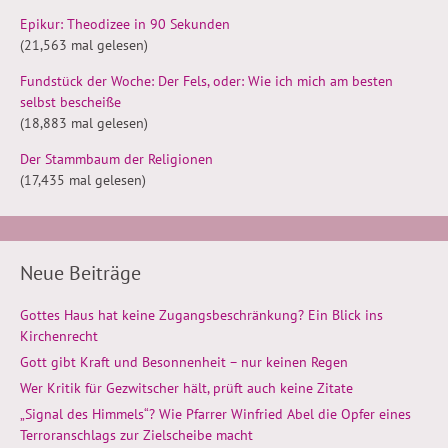
Epikur: Theodizee in 90 Sekunden
(21,563 mal gelesen)
Fundstück der Woche: Der Fels, oder: Wie ich mich am besten
selbst bescheiße
(18,883 mal gelesen)
Der Stammbaum der Religionen
(17,435 mal gelesen)
Neue Beiträge
Gottes Haus hat keine Zugangsbeschränkung? Ein Blick ins
Kirchenrecht
Gott gibt Kraft und Besonnenheit – nur keinen Regen
Wer Kritik für Gezwitscher hält, prüft auch keine Zitate
„Signal des Himmels“? Wie Pfarrer Winfried Abel die Opfer eines
Terroranschlags zur Zielscheibe macht