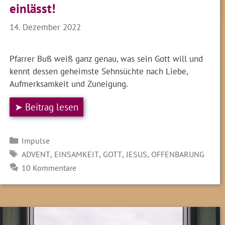
einlässt!
14. Dezember 2022
Pfarrer Buß weiß ganz genau, was sein Gott will und
kennt dessen geheimste Sehnsüchte nach Liebe,
Aufmerksamkeit und Zuneigung.
➤ Beitrag lesen
Kategorien
Impulse
SCHLAGWÖRTER
,
,
,
,
ADVENT
EINSAMKEIT
GOTT
JESUS
OFFENBARUNG
10 Kommentare