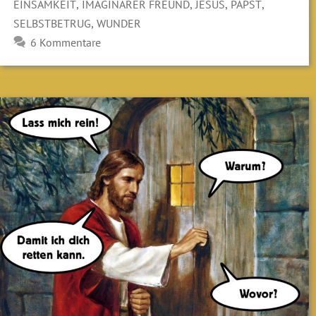
,
,
,
,
EINSAMKEIT
IMAGINÄRER FREUND
JESUS
PAPST
,
SELBSTBETRUG
WUNDER
6 Kommentare