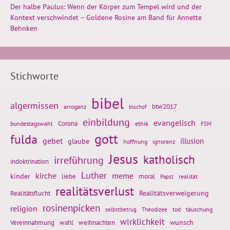
Der halbe Paulus: Wenn der Körper zum Tempel wird und der
Kontext verschwindet – Goldene Rosine am Band für Annette
Behnken
Stichworte
bibel
algermissen
btw2017
arroganz
bischof
einbildung
evangelisch
Corona
ethik
bundestagswahl
FSM
gott
fulda
gebet
glaube
illusion
hoffnung
ignoranz
Jesus
katholisch
irreführung
indoktrination
Luther
kirche
meme
kinder
liebe
moral
realität
Papst
realitätsverlust
Realitätsflucht
Realitätsverweigerung
rosinenpicken
religion
tod
täuschung
selbstbetrug
Theodizee
wirklichkeit
wunsch
weihnachten
Vereinnahmung
wahl