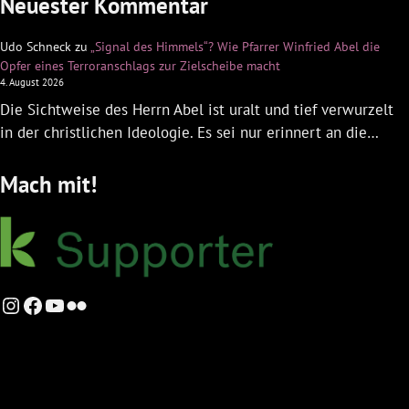
Neuester Kommentar
Udo Schneck
zu
„Signal des Himmels“? Wie Pfarrer Winfried Abel die
Opfer eines Terroranschlags zur Zielscheibe macht
4. August 2026
Die Sichtweise des Herrn Abel ist uralt und tief verwurzelt
in der christlichen Ideologie. Es sei nur erinnert an die…
Mach mit!
Instagram
Facebook
YouTube
Flickr