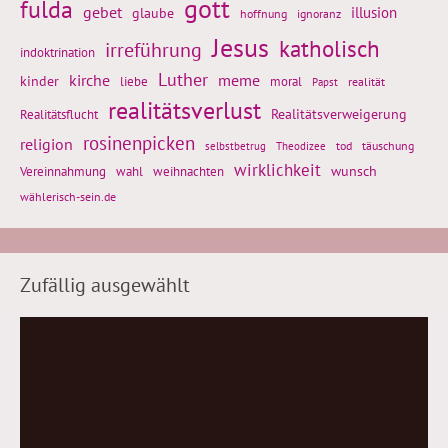
gott
fulda
gebet
glaube
illusion
hoffnung
ignoranz
Jesus
katholisch
irreführung
indoktrination
Luther
kirche
meme
kinder
liebe
moral
realität
Papst
realitätsverlust
Realitätsflucht
Realitätsverweigerung
rosinenpicken
religion
tod
täuschung
selbstbetrug
Theodizee
wirklichkeit
wunsch
weihnachten
Vereinnahmung
wahl
wählerisch-sein.de
Zufällig ausgewählt