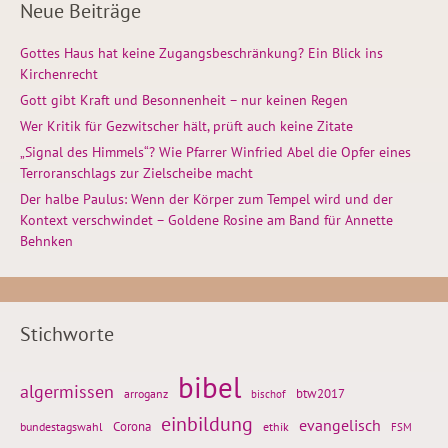
Neue Beiträge
Gottes Haus hat keine Zugangsbeschränkung? Ein Blick ins
Kirchenrecht
Gott gibt Kraft und Besonnenheit – nur keinen Regen
Wer Kritik für Gezwitscher hält, prüft auch keine Zitate
„Signal des Himmels“? Wie Pfarrer Winfried Abel die Opfer eines
Terroranschlags zur Zielscheibe macht
Der halbe Paulus: Wenn der Körper zum Tempel wird und der
Kontext verschwindet – Goldene Rosine am Band für Annette
Behnken
Stichworte
bibel
algermissen
btw2017
arroganz
bischof
einbildung
evangelisch
Corona
ethik
bundestagswahl
FSM