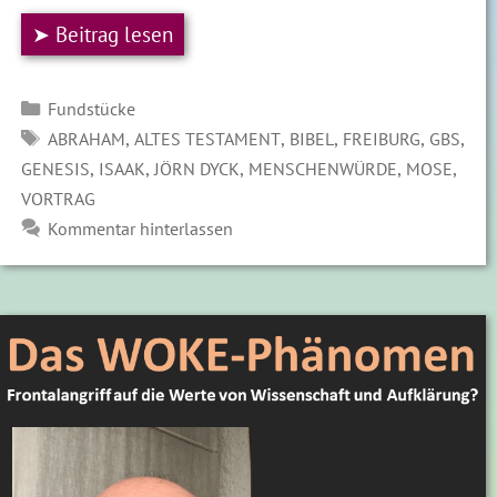
➤ Beitrag lesen
Kategorien
Fundstücke
SCHLAGWÖRTER
,
,
,
,
,
ABRAHAM
ALTES TESTAMENT
BIBEL
FREIBURG
GBS
,
,
,
,
,
GENESIS
ISAAK
JÖRN DYCK
MENSCHENWÜRDE
MOSE
VORTRAG
Kommentar hinterlassen