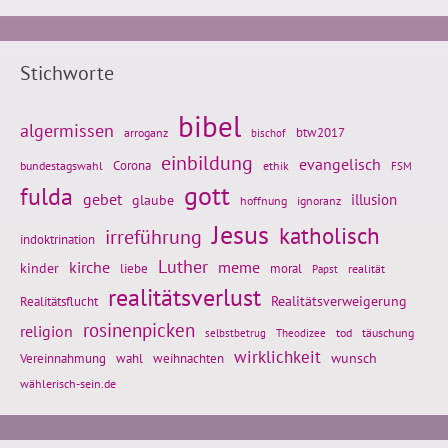
Stichworte
bibel
algermissen
btw2017
arroganz
bischof
einbildung
evangelisch
Corona
ethik
bundestagswahl
FSM
gott
fulda
gebet
glaube
illusion
hoffnung
ignoranz
Jesus
katholisch
irreführung
indoktrination
Luther
kirche
meme
kinder
liebe
moral
realität
Papst
realitätsverlust
Realitätsflucht
Realitätsverweigerung
rosinenpicken
religion
tod
täuschung
selbstbetrug
Theodizee
wirklichkeit
wunsch
Vereinnahmung
weihnachten
wahl
wählerisch-sein.de