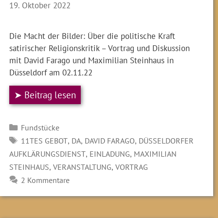
19. Oktober 2022
Die Macht der Bilder: Über die politische Kraft
satirischer Religionskritik – Vortrag und Diskussion
mit David Farago und Maximilian Steinhaus in
Düsseldorf am 02.11.22
➤ Beitrag lesen
Kategorien
Fundstücke
SCHLAGWÖRTER
,
,
,
11TES GEBOT
DA
DAVID FARAGO
DÜSSELDORFER
,
,
AUFKLÄRUNGSDIENST
EINLADUNG
MAXIMILIAN
,
,
STEINHAUS
VERANSTALTUNG
VORTRAG
2 Kommentare