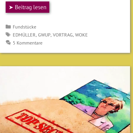
➤ Beitrag lesen
Kategorien
Fundstücke
SCHLAGWÖRTER
,
,
,
EDMÜLLER
GWUP
VORTRAG
WOKE
5 Kommentare