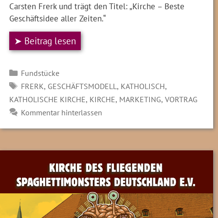
Carsten Frerk und trägt den Titel: „Kirche – Beste
Geschäftsidee aller Zeiten.“
➤ Beitrag lesen
Kategorien
Fundstücke
SCHLAGWÖRTER
,
,
,
FRERK
GESCHÄFTSMODELL
KATHOLISCH
,
,
,
KATHOLISCHE KIRCHE
KIRCHE
MARKETING
VORTRAG
Kommentar hinterlassen