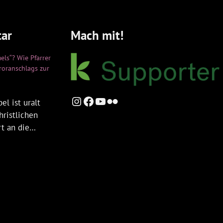
ar
Mach mit!
els“? Wie Pfarrer
rroranschlags zur
Instagram
Facebook
YouTube
Flickr
el ist uralt
hristlichen
rt an die…