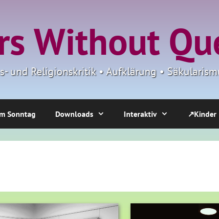
s Without Qu
ns- und Religionskritik • Aufklärung • Säkulari
m Sonntag
Downloads
Interaktiv
↗Kinder