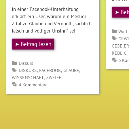
In einer Facebook-Unterhaltung
➤ Bei
erklärt ein User, warum ein Meslier-
Zitat zu Glaube und Vernunft „sachlich
falsch und völliger Unsinn“ sei.
Kate
Wort
SCH
GEWI
➤ Beitrag lesen
GESEIE
REDLIC
6 Ko
Kategorien
Diskurs
SCHLAGWÖRTER
,
,
,
DISKURS
FACEBOOK
GLAUBE
,
WISSENSCHAFT
ZWEIFEL
4 Kommentare