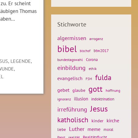
zu. Er scheint
läubigen Thomas
 haben…
Stichworte
algermissen
arroganz
bibel
btw2017
bischof
Corona
bundestagswahl
,
,
ESUS
LEGENDE
einbildung
,
WUNDE
ethik
fulda
EL
evangelisch
FSM
gott
gebet
glaube
hoffnung
illusion
ignoranz
indoktrination
Jesus
irreführung
katholisch
kirche
kinder
Luther
meme
liebe
moral
Realitätsflucht
realität
Papst