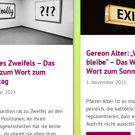
Gereon Alter: 
bleibe“ – Das 
es Zweifels – Das
Wort zum Sonn
 zum Wort zum
tag
1. November 2021
ar 2023
Pfarrer Alter ist es 
peinlich, die katholis
ardien rät zu Zweifel an den
repräsentieren, dass e
Positionen. An ihren
Austritt nicht ausschl
sgewissheiten hat sie keine
– da glaubt sie eben dran.