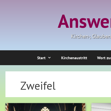
Zum
Inhalt
Answer
springen
Kirchen-, Glaube
Start
Kirchenaustritt
Wort zu
Zweifel