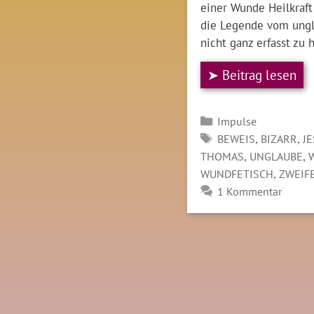
einer Wunde Heilkraft 
die Legende vom ung
nicht ganz erfasst zu
➤ Beitrag lesen
Kategorien
Impulse
SCHLAGWÖRTER
,
,
BEWEIS
BIZARR
J
,
,
THOMAS
UNGLAUBE
,
WUNDFETISCH
ZWEIF
1 Kommentar