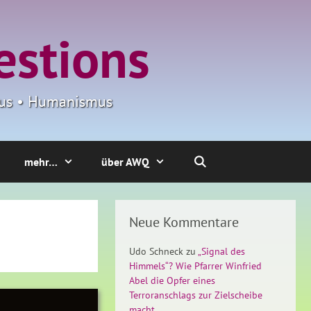
estions
smus • Humanismus
mehr…
über AWQ
Neue Kommentare
Udo Schneck
zu
„Signal des
Himmels“? Wie Pfarrer Winfried
Abel die Opfer eines
Terroranschlags zur Zielscheibe
macht