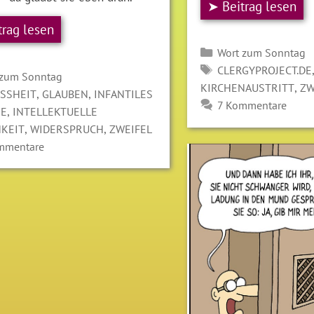
➤ Beitrag lesen
trag lesen
Kategorien
Wort zum Sonntag
SCHLAGWÖRTER
CLERGYPROJECT.DE
gorien
 zum Sonntag
,
KIRCHENAUSTRITT
ZW
LAGWÖRTER
,
,
SSHEIT
GLAUBEN
INFANTILES
7 Kommentare
,
RE
INTELLEKTUELLE
,
,
HKEIT
WIDERSPRUCH
ZWEIFEL
mmentare