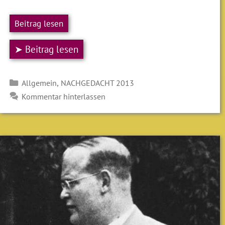
Beitrag lesen
➤ Beitrag lesen
Kategorien
,
Allgemein
NACHGEDACHT 2013
Kommentar hinterlassen