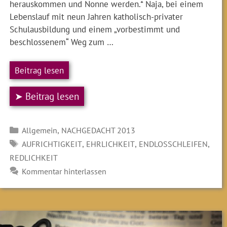
herauskommen und Nonne werden.* Naja, bei einem
Lebenslauf mit neun Jahren katholisch-privater
Schulausbildung und einem „vorbestimmt und
beschlossenem“ Weg zum …
Beitrag lesen
➤ Beitrag lesen
Kategorien
,
Allgemein
NACHGEDACHT 2013
SCHLAGWÖRTER
,
,
,
AUFRICHTIGKEIT
EHRLICHKEIT
ENDLOSSCHLEIFEN
REDLICHKEIT
Kommentar hinterlassen