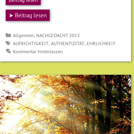
➤ Beitrag lesen
Kategorien
,
Allgemein
NACHGEDACHT 2013
SCHLAGWÖRTER
,
,
AUFRICHTIGKEIT
AUTHENTIZITÄT
EHRLICHKEIT
Kommentar hinterlassen