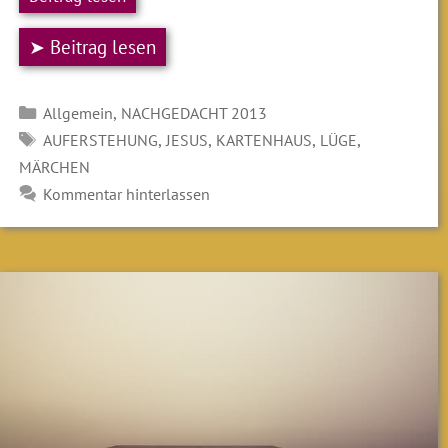
➤ Beitrag lesen
Kategorien
,
Allgemein
NACHGEDACHT 2013
SCHLAGWÖRTER
,
,
,
,
AUFERSTEHUNG
JESUS
KARTENHAUS
LÜGE
MÄRCHEN
Kommentar hinterlassen