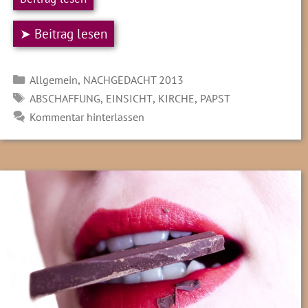
➤ Beitrag lesen
Kategorien
,
Allgemein
NACHGEDACHT 2013
SCHLAGWÖRTER
,
,
,
ABSCHAFFUNG
EINSICHT
KIRCHE
PAPST
Kommentar hinterlassen