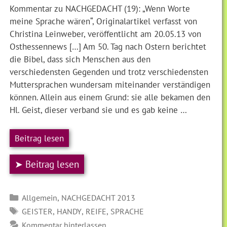
Kommentar zu NACHGEDACHT (19): „Wenn Worte
meine Sprache wären“, Originalartikel verfasst von
Christina Leinweber, veröffentlicht am 20.05.13 von
Osthessennews […] Am 50. Tag nach Ostern berichtet
die Bibel, dass sich Menschen aus den
verschiedensten Gegenden und trotz verschiedensten
Muttersprachen wundersam miteinander verständigen
können. Allein aus einem Grund: sie alle bekamen den
Hl. Geist, dieser verband sie und es gab keine …
Beitrag lesen
➤ Beitrag lesen
Kategorien
,
Allgemein
NACHGEDACHT 2013
SCHLAGWÖRTER
,
,
,
GEISTER
HANDY
REIFE
SPRACHE
Kommentar hinterlassen